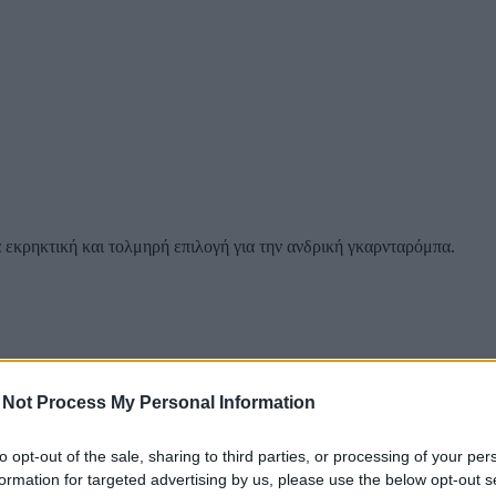
ια εκρηκτική και τολμηρή επιλογή για την ανδρική γκαρνταρόμπα.
D25
,
Πουκάμισα
Ετικέτα:
Πουκάμισο Caglieri Animal Print
 Not Process My Personal Information
to opt-out of the sale, sharing to third parties, or processing of your per
formation for targeted advertising by us, please use the below opt-out s