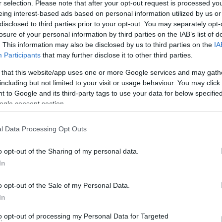
r selection. Please note that after your opt-out request is processed y
eing interest-based ads based on personal information utilized by us or
disclosed to third parties prior to your opt-out. You may separately opt-
losure of your personal information by third parties on the IAB’s list of
. This information may also be disclosed by us to third parties on the
IA
Participants
that may further disclose it to other third parties.
 that this website/app uses one or more Google services and may gath
including but not limited to your visit or usage behaviour. You may click 
ια εκρηκτική και τολμηρή επιλογή για την ανδρική γκαρνταρόμπα.
 to Google and its third-party tags to use your data for below specifi
νώ το μέγεθος One Size καθιστά το πουκάμισο ευέλικτο και προσαρμό
ogle consent section.
ίσεις, καθώς και για να ξεχωρίσετε σε κάθε περίσταση.
l Data Processing Opt Outs
ύμι για να δημιουργήσετε ένα ξεχωριστό και τολμηρό στυλ που θα εντυ
o opt-out of the Sharing of my personal data.
In
o opt-out of the Sale of my Personal Data.
(cm)
Μέση (cm)
In
8
64-68
to opt-out of processing my Personal Data for Targeted