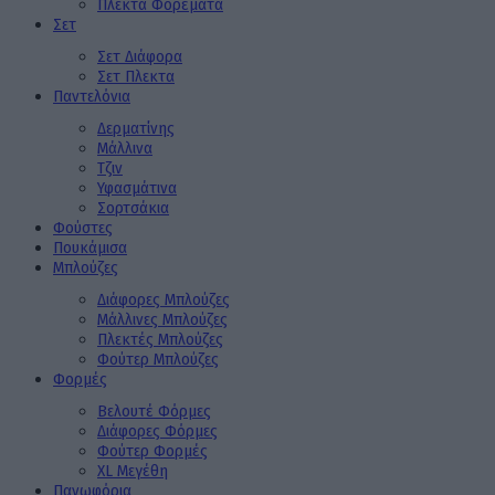
Πλεκτά Φορέματα
Σετ
Σετ Διάφορα
Σετ Πλεκτα
Παντελόνια
Δερματίνης
Μάλλινα
Τζιν
Υφασμάτινα
Σορτσάκια
Φούστες
Πουκάμισα
Μπλούζες
Διάφορες Μπλούζες
Μάλλινες Μπλούζες
Πλεκτές Μπλούζες
Φούτερ Μπλούζες
Φορμές
Βελουτέ Φόρμες
Διάφορες Φόρμες
Φούτερ Φορμές
XL Μεγέθη
Πανωφόρια