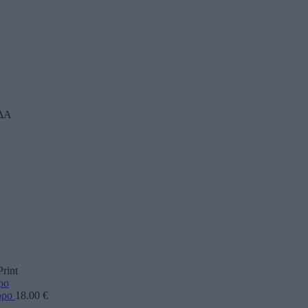
ΔΑ
rint
ύρο
18.00
€