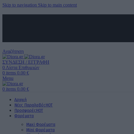
Skip to navigation
Skip to main content
ΑΠΟΣΤΟΛΗ ΣΕ ΟΛΗ ΤΗΝ ΕΛΛΑΔΑ ΚΑΙ ΚΥΠΡΟ
ΔΩΡΕΑΝ ΜΕΤΑΦΟΡΙΚΑ ΑΝΩ ΤΩΝ 60€ ΓΙΑ ΟΛΗ ΤΗΝ ΕΛΛΑΔΑ
ΤΗΛΕΦΩΝΙΚΕΣ ΠΑΡΑΓΓΕΛΙΕΣ
6989 725 945
Αναζήτηση
ΣΥΝΔΕΣΗ / ΕΓΓΡΑΦΗ
0
Λίστα Επιθυμιών
0
items
0.00
€
Menu
0
items
0.00
€
Αρχική
Νέες Παραλαβές
HOT
Προσφορές
HOT
Φορέματα
Maxi Φορέματα
Mini Φορέματα