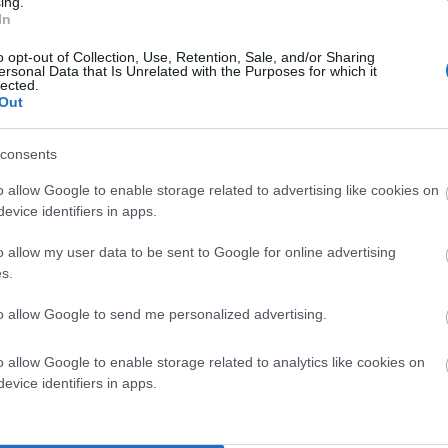
ing.
In
2
68-72
o opt-out of Collection, Use, Retention, Sale, and/or Sharing
6
72-76
ersonal Data that Is Unrelated with the Purposes for which it
lected.
Out
consents
o allow Google to enable storage related to advertising like cookies on
ση πληρωμής)
evice identifiers in apps.
o allow my user data to be sent to Google for online advertising
s.
to allow Google to send me personalized advertising.
o allow Google to enable storage related to analytics like cookies on
evice identifiers in apps.
άκια τους
άσιμες)