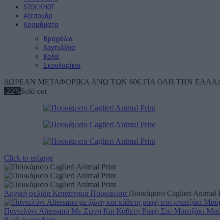
STOCK
ΗΟΤ
Aξεσουάρ
Κοσμήματα
Βραχιόλια
Δαχτυλίδια
Κολιέ
Σκουλαρίκια
ΔΩΡΕΑΝ ΜΕΤΑΦΟΡΙΚΑ ΑΝΩ ΤΩΝ 60€ ΓΙΑ ΟΛΗ ΤΗΝ ΕΛΛΑ
-22%
Sold out
Click to enlarge
Αρχική σελίδα
Κατάστημα
Πουκάμισα
Πουκάμισο Caglieri Animal P
Παντελόνι Altessano Με Ζώνη Και Κάθετη Ραφή Στο Μπατζάκι Μα
Back to products