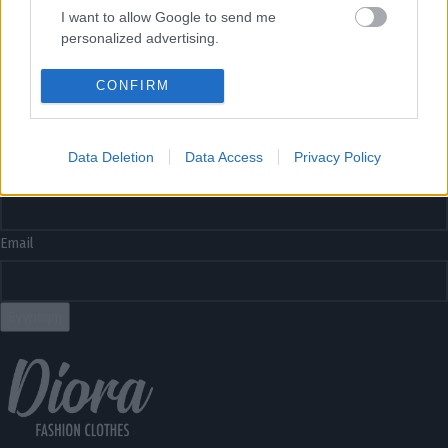
Επικοινωνία
I want to allow Google to send me
personalized advertising.
DIORA NEWSLETTER
I want to allow Google to enable storage
CONFIRM
Όνομα
related to analytics like cookies on web or
device identifiers in apps.
Data Deletion
Data Access
Privacy Policy
Επώνυμο
Email