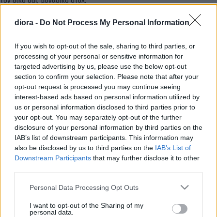
τον δικό σας μοναδικό στυλ.
Αρχική σελίδα
Κατάστημα
Πανοφόρια
diora -
Do Not Process My Personal Information
Εμφάνιση του μοναδικού αποτελέσματος
If you wish to opt-out of the sale, sharing to third parties, or
processing of your personal or sensitive information for
Show sidebar
targeted advertising by us, please use the below opt-out
section to confirm your selection. Please note that after your
opt-out request is processed you may continue seeing
interest-based ads based on personal information utilized by
-25%
us or personal information disclosed to third parties prior to
your opt-out. You may separately opt-out of the further
disclosure of your personal information by third parties on the
Σακάκι Plinius Μαύρο
IAB’s list of downstream participants. This information may
Δερματίνη
also be disclosed by us to third parties on the
IAB’s List of
Downstream Participants
that may further disclose it to other
29.90
€
39.90
€
third parties.
Please note that this website/app uses one or more Google
Personal Data Processing Opt Outs
ΕΎΡΟΣ ΤΙΜΉΣ
services and may gather and store information including but
not limited to your visit or usage behaviour. You may click to
I want to opt-out of the Sharing of my
personal data.
All
grant or deny consent to Google and its third-party tags to