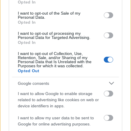
Opted In
20.00
€
-
30.00
€
use your data for below specified purposes in below Google
consent section.
I want to opt-out of the Sale of my
Personal Data.
Opted In
ΧΡΏΜΑ
I want to opt-out of processing my
Personal Data for Targeted Advertising.
Μαύρο
(1)
Opted In
I want to opt-out of Collection, Use,
Retention, Sale, and/or Sharing of my
Personal Data that Is Unrelated with the
Purposes for which it was collected.
ΜΈΓΕΘΟΣ
Opted Out
S
(1)
Google consents
M
(1)
L
(1)
I want to allow Google to enable storage
related to advertising like cookies on web or
XL
(1)
device identifiers in apps.
Τρόποι Πληρωμής
Τρόποι Αποστολής
I want to allow my user data to be sent to
Πολιτική επιστροφών
Google for online advertising purposes.
Όροι Χρήσης