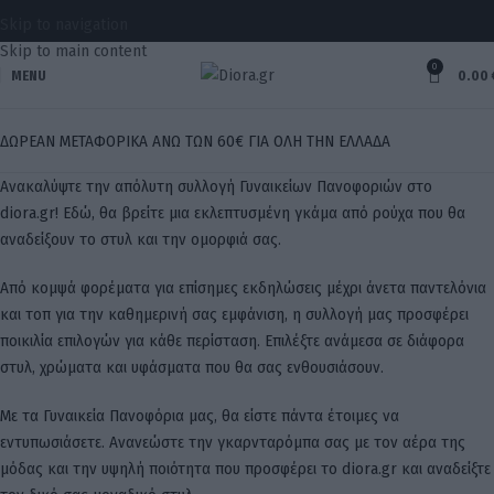
Skip to navigation
Skip to main content
0
MENU
0.00
ΔΩΡΕΑΝ ΜΕΤΑΦΟΡΙΚΑ ΑΝΩ ΤΩΝ 60€ ΓΙΑ ΟΛΗ ΤΗΝ ΕΛΛΑΔΑ
Ανακαλύψτε την απόλυτη συλλογή Γυναικείων Πανοφοριών στο
diora.gr! Εδώ, θα βρείτε μια εκλεπτυσμένη γκάμα από ρούχα που θα
αναδείξουν το στυλ και την ομορφιά σας.
Από κομψά φορέματα για επίσημες εκδηλώσεις μέχρι άνετα παντελόνια
και τοπ για την καθημερινή σας εμφάνιση, η συλλογή μας προσφέρει
ποικιλία επιλογών για κάθε περίσταση. Επιλέξτε ανάμεσα σε διάφορα
στυλ, χρώματα και υφάσματα που θα σας ενθουσιάσουν.
Με τα Γυναικεία Πανοφόρια μας, θα είστε πάντα έτοιμες να
εντυπωσιάσετε. Ανανεώστε την γκαρνταρόμπα σας με τον αέρα της
μόδας και την υψηλή ποιότητα που προσφέρει το diora.gr και αναδείξτε