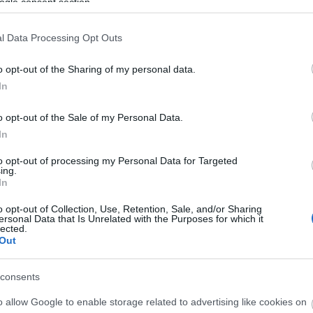
ogle consent section.
l Data Processing Opt Outs
πέδα επιχρυσωμενη
Ατσάλινη Χειροπέδα με ματάκι
o opt-out of the Sharing of my personal data.
.00
€
15.00
€
In
o opt-out of the Sale of my Personal Data.
 στο καλάθι
Προσθήκη στο καλάθι
In
to opt-out of processing my Personal Data for Targeted
ing.
In
o opt-out of Collection, Use, Retention, Sale, and/or Sharing
ersonal Data that Is Unrelated with the Purposes for which it
lected.
χιόλι Με Ζιργκόν
Σκουλαρίκια χειροποίητα με μαύρη
Out
πέτρα λάβας
.90
€
consents
16.80
€
o allow Google to enable storage related to advertising like cookies on