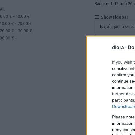
Βλέπετε 1–12 από 26
All
0.00
€
-
10.00
€
Show sidebar
10.00
€
-
20.00
€
20.00
€
-
30.00
€
30.00
€
+
diora -
Do
If you wish 
Κολιέ χειροποί
sensitive in
confirm you
29
continue se
information 
further disc
participants
Προσθήκη
Downstream 
Please note
information 
deny consent