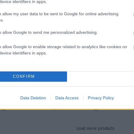
evice identifiers in apps.
 στο καλάθι
Προσθήκη στο καλάθι
o allow my user data to be sent to Google for online advertising
s.
to allow Google to send me personalized advertising.
o allow Google to enable storage related to analytics like cookies on
evice identifiers in apps.
ε σμαραγδί πέτρες
Βραχιόλι με σμαραγδί πέτρες
.90
€
14.90
€
CONFIRM
 στο καλάθι
Προσθήκη στο καλάθι
Data Deletion
Data Access
Privacy Policy
Load more products