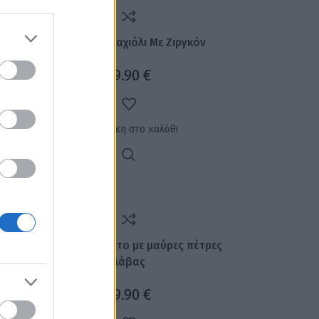
Ατσάλινο Βραχιόλι Με Ζιργκόν
19.90
€
Προσθήκη στο καλάθι
Κολιέ χειροποίητο με μαύρες πέτρες
λάβας
29.90
€