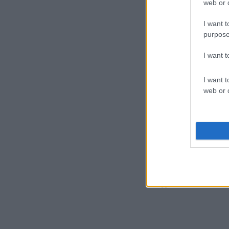
web or d
Προσθήκη
I want t
purpose
I want 
I want t
web or d
Σκουλαρίκια μ
9
Προσθήκη