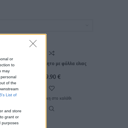
sonal or
άς
Κολιέ χειροποίητο με φύλλα ελιας
ection to
ou may
29.90
€
 personal
out of the
 downstream
B’s List of
Προσθήκη στο καλάθι
er and store
to grant or
ed purposes