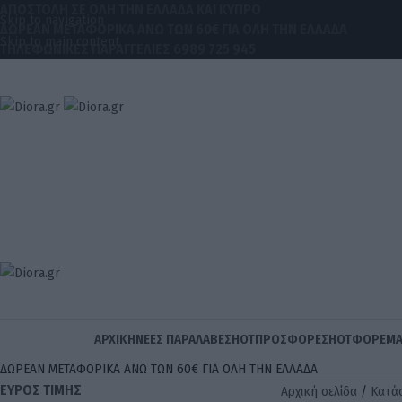
ΑΠΟΣΤΟΛΗ ΣΕ ΟΛΗ ΤΗΝ ΕΛΛΑΔΑ ΚΑΙ ΚΥΠΡΟ
Skip to navigation
ΔΩΡΕΑΝ ΜΕΤΑΦΟΡΙΚΑ ΑΝΩ ΤΩΝ 60€ ΓΙΑ ΟΛΗ ΤΗΝ ΕΛΛΑΔΑ
Skip to main content
ΤΗΛΕΦΩΝΙΚΕΣ ΠΑΡΑΓΓΕΛΙΕΣ
6989 725 945
ΑΡΧΙΚΉ
ΝΈΕΣ ΠΑΡΑΛΑΒΈΣ
HOT
ΠΡΟΣΦΟΡΈΣ
HOT
ΦΟΡΈΜΑ
ΔΩΡΕΑΝ ΜΕΤΑΦΟΡΙΚΑ ΑΝΩ ΤΩΝ 60€ ΓΙΑ ΟΛΗ ΤΗΝ ΕΛΛΑΔΑ
ΕΎΡΟΣ ΤΙΜΉΣ
Αρχική σελίδα
Κατά