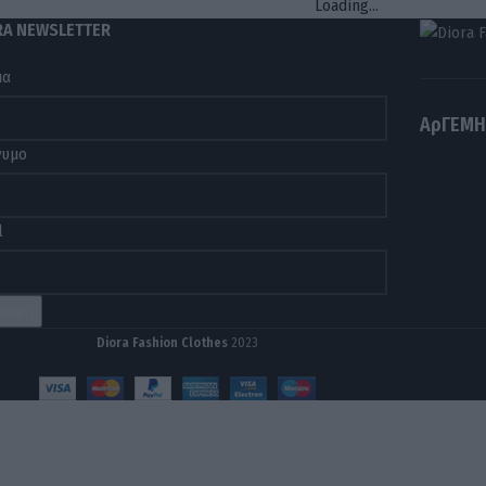
Loading...
RA NEWSLETTER
μα
ΑρΓΕΜΗ
νυμο
l
Diora Fashion Clothes
2023