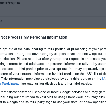
 αποτελέσματα
 Not Process My Personal Information
to opt-out of the sale, sharing to third parties, or processing of your per
ητο με φύλλα ελιας
Χειροποίητα σκουλαρίκια φύλλα ελι
formation for targeted advertising by us, please use the below opt-out s
r selection. Please note that after your opt-out request is processed y
.00
€
17.00
€
eing interest-based ads based on personal information utilized by us or
disclosed to third parties prior to your opt-out. You may separately opt-
losure of your personal information by third parties on the IAB’s list of
. This information may also be disclosed by us to third parties on the
IA
 στο καλάθι
Προσθήκη στο καλάθι
Participants
that may further disclose it to other third parties.
 that this website/app uses one or more Google services and may gath
including but not limited to your visit or usage behaviour. You may click 
 to Google and its third-party tags to use your data for below specifi