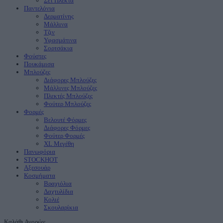
Σετ Πλεκτα
Παντελόνια
Δερματίνης
Μάλλινα
Τζιν
Υφασμάτινα
Σορτσάκια
Φούστες
Πουκάμισα
Μπλούζες
Διάφορες Μπλούζες
Μάλλινες Μπλούζες
Πλεκτές Μπλούζες
Φούτερ Μπλούζες
Φορμές
Βελουτέ Φόρμες
Διάφορες Φόρμες
Φούτερ Φορμές
XL Μεγέθη
Πανωφόρια
STOCK
ΗΟΤ
Aξεσουάρ
Κοσμήματα
Βραχιόλια
Δαχτυλίδια
Κολιέ
Σκουλαρίκια
Καλάθι Αγορών