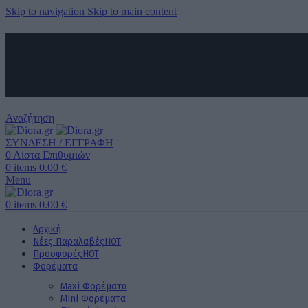
Skip to navigation
Skip to main content
ΑΠΟΣΤΟΛΗ ΣΕ ΟΛΗ ΤΗΝ ΕΛΛΑΔΑ ΚΑΙ ΚΥΠΡΟ
ΔΩΡΕΑΝ ΜΕΤΑΦΟΡΙΚΑ ΑΝΩ ΤΩΝ 60€ ΓΙΑ ΟΛΗ ΤΗΝ ΕΛΛΑΔΑ
ΤΗΛΕΦΩΝΙΚΕΣ ΠΑΡΑΓΓΕΛΙΕΣ
6989 725 945
Αναζήτηση
ΣΥΝΔΕΣΗ / ΕΓΓΡΑΦΗ
0
Λίστα Επιθυμιών
0
items
0.00
€
Menu
0
items
0.00
€
Αρχική
Νέες Παραλαβές
HOT
Προσφορές
HOT
Φορέματα
Maxi Φορέματα
Mini Φορέματα