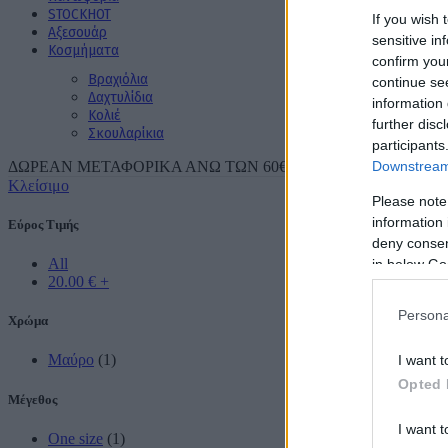
STOCK
ΗΟΤ
If you wish 
Aξεσουάρ
sensitive in
Κοσμήματα
confirm you
Βραχιόλια
continue se
Δαχτυλίδια
information 
Κολιέ
further disc
Σκουλαρίκια
participants
Downstream 
ΔΩΡΕΑΝ ΜΕΤΑΦΟΡΙΚΑ ΑΝΩ ΤΩΝ 60€ ΓΙΑ ΟΛΗ ΤΗΝ ΕΛΛΑ
Κλείσιμο
Please note
information 
Εύρος Τιμής
deny consent
All
in below Go
20.00
€
+
Persona
Χρώμα
Μαύρο
(1)
I want t
Opted 
Μέγεθος
I want t
One size
(1)