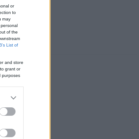
sonal or
ection to
ou may
 personal
out of the
 downstream
B’s List of
er and store
to grant or
ed purposes