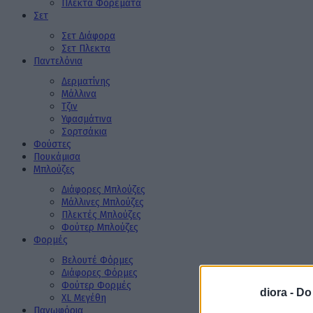
Πλεκτά Φορέματα
Σετ
Σετ Διάφορα
Σετ Πλεκτα
Παντελόνια
Δερματίνης
Μάλλινα
Τζιν
Υφασμάτινα
Σορτσάκια
Φούστες
Πουκάμισα
Μπλούζες
Διάφορες Μπλούζες
Μάλλινες Μπλούζες
Πλεκτές Μπλούζες
Φούτερ Μπλούζες
Φορμές
Βελουτέ Φόρμες
Διάφορες Φόρμες
Φούτερ Φορμές
diora -
Do
XL Μεγέθη
Πανωφόρια