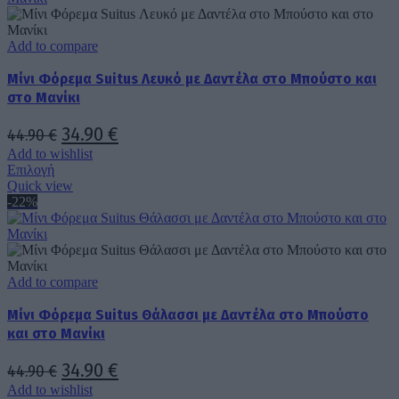
παραλλαγές.
Οι
επιλογές
Add to compare
μπορούν
Μίνι Φόρεμα Suitus Λευκό με Δαντέλα στο Μπούστο και
να
επιλεγούν
στο Μανίκι
στη
σελίδα
Original
Η
34.90
€
44.90
€
του
price
τρέχουσα
Add to wishlist
προϊόντος
Αυτό
Επιλογή
was:
τιμή
το
Quick view
προϊόν
44.90 €.
είναι:
-22%
έχει
34.90 €.
πολλαπλές
παραλλαγές.
Οι
επιλογές
Add to compare
μπορούν
Μίνι Φόρεμα Suitus Θάλασσι με Δαντέλα στο Μπούστο
να
επιλεγούν
και στο Μανίκι
στη
σελίδα
Original
Η
34.90
€
44.90
€
του
price
τρέχουσα
Add to wishlist
προϊόντος