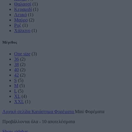
Θαλασσί
(1)
Κεραμιδί
(1)
Λευκό
(1)
Μαύρο
(2)
Ροζ
(1)
Χάλκινο
(1)
Μέγεθος
One size
(3)
36
(2)
38
(2)
40
(2)
42
(2)
S
(5)
M
(5)
L
(5)
XL
(4)
XXL
(1)
Αρχική σελίδα
Κατάστημα
Φορέματα
Mini Φορέματα
Sorted
Προβάλλονται όλα - 10 αποτελέσματα
by
Show sidebar
latest