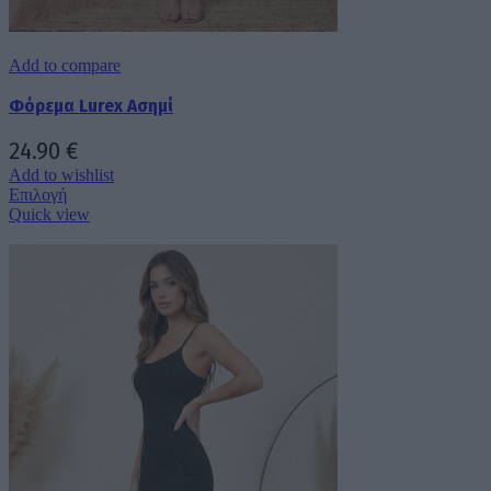
Add to compare
Φόρεμα Lurex Ασημί
24.90
€
Add to wishlist
Αυτό
Επιλογή
το
Quick view
προϊόν
έχει
πολλαπλές
παραλλαγές.
Οι
επιλογές
μπορούν
να
επιλεγούν
στη
σελίδα
του
προϊόντος