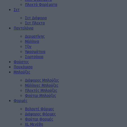
Πλεκτά Φορέματα
Σετ
Σετ Διάφορα
Σετ Πλεκτα
Παντελόνια
Δερματίνης
Μάλλινα
Τζιν
Υφασμάτινα
Σορτσάκια
Φούστες
Πουκάμισα
Μπλούζες
Διάφορες Μπλούζες
Μάλλινες Μπλούζες
Πλεκτές Μπλούζες
Φούτερ Μπλούζες
Φορμές
Βελουτέ Φόρμες
Διάφορες Φόρμες
Φούτερ Φορμές
XL Μεγέθη