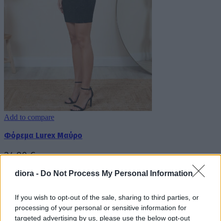
Add to compare
Φόρεμα Lurex Mαύρο
24.90
€
Add to wishlist
diora -
Do Not Process My Personal Information
Αυτό
Επιλογή
το
Quick view
προϊόν
If you wish to opt-out of the sale, sharing to third parties, or
έχει
processing of your personal or sensitive information for
πολλαπλές
targeted advertising by us, please use the below opt-out
παραλλαγές.