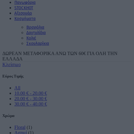
Πανωφόρια
STOCK
ΗΟΤ
Aξεσουάρ
Κοσμήματα
Βραχιόλια
Δαχτυλίδια
Κολιέ
Σκουλαρίκια
ΔΩΡΕΑΝ ΜΕΤΑΦΟΡΙΚΑ ΑΝΩ ΤΩΝ 60€ ΓΙΑ ΟΛΗ ΤΗΝ
ΕΛΛΑΔΑ
Κλείσιμο
Εύρος Τιμής
All
10.00
€
-
20.00
€
20.00
€
-
30.00
€
30.00
€
-
40.00
€
Χρώμα
Floral
(1)
Ασημί
(1)