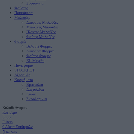
Σορτσάκια
Φούστες
Πουκάμισα
Μπλούζες
Διάφορες Μπλούζες
Μάλλινες Μπλούζες
Πλεκτές Μπλούζες
Φούτερ Μπλούζες
Φορμές
Βελουτέ Φόρμες
Διάφορες Φόρμες
Φούτερ Φορμές
XL Μεγέθη
Πανωφόρια
STOCK
ΗΟΤ
Aξεσουάρ
Κοσμήματα
Βραχιόλια
Δαχτυλίδια
Κολιέ
Σκουλαρίκια
Καλάθι Αγορών
Κλείσιμο
Shop
Filters
0
Λίστα Επιθυμιών
Καλάθι