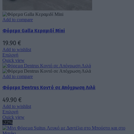
Add to compare
Φόρεμα Galla Κεραμιδί Mini
19.90
€
Add to wishlist
Αυτό
Επιλογή
το
Quick view
προϊόν
έχει
πολλαπλές
Add to compare
παραλλαγές.
Φόρεμα Dentrus Κοντό σε Απόχρωση Λιλά
Οι
επιλογές
μπορούν
49.90
€
να
Add to wishlist
επιλεγούν
Αυτό
Επιλογή
στη
το
Quick view
σελίδα
προϊόν
-22%
του
έχει
προϊόντος
πολλαπλές