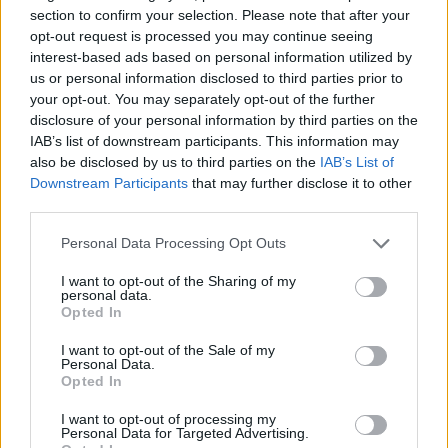
Οι
section to confirm your selection. Please note that after your
επιλογές
opt-out request is processed you may continue seeing
μπορούν
interest-based ads based on personal information utilized by
να
us or personal information disclosed to third parties prior to
επιλεγούν
your opt-out. You may separately opt-out of the further
στη
disclosure of your personal information by third parties on the
σελίδα
του
IAB’s list of downstream participants. This information may
προϊόντος
also be disclosed by us to third parties on the
IAB’s List of
Downstream Participants
that may further disclose it to other
third parties.
Please note that this website/app uses one or more Google
Personal Data Processing Opt Outs
services and may gather and store information including but
not limited to your visit or usage behaviour. You may click to
I want to opt-out of the Sharing of my
personal data.
grant or deny consent to Google and its third-party tags to
Opted In
use your data for below specified purposes in below Google
consent section.
I want to opt-out of the Sale of my
Personal Data.
Opted In
Add to compare
I want to opt-out of processing my
Personal Data for Targeted Advertising.