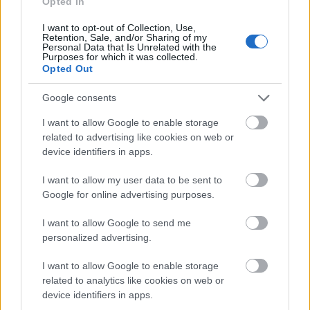
Opted In
Φόρεμα Lurex Ροζ
I want to opt-out of Collection, Use,
24.90
€
Retention, Sale, and/or Sharing of my
Add to wishlist
Personal Data that Is Unrelated with the
Purposes for which it was collected.
Αυτό
Επιλογή
Opted Out
το
Quick view
προϊόν
έχει
Google consents
πολλαπλές
παραλλαγές.
I want to allow Google to enable storage
Οι
related to advertising like cookies on web or
επιλογές
device identifiers in apps.
μπορούν
να
I want to allow my user data to be sent to
επιλεγούν
Google for online advertising purposes.
στη
σελίδα
του
I want to allow Google to send me
προϊόντος
personalized advertising.
I want to allow Google to enable storage
related to analytics like cookies on web or
device identifiers in apps.