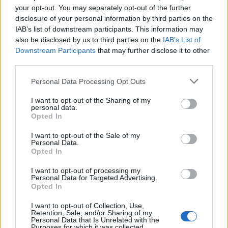
STOCK
ΗΟΤ
your opt-out. You may separately opt-out of the further
Aξεσουάρ
disclosure of your personal information by third parties on the
Κοσμήματα
IAB’s list of downstream participants. This information may
Βραχιόλια
also be disclosed by us to third parties on the
IAB’s List of
Δαχτυλίδια
Downstream Participants
that may further disclose it to other
Κολιέ
third parties.
Σκουλαρίκια
Please note that this website/app uses one or more Google
Personal Data Processing Opt Outs
ΔΩΡΕΑΝ ΜΕΤΑΦΟΡΙΚΑ ΑΝΩ ΤΩΝ 60€ ΓΙΑ ΟΛΗ ΤΗΝ
services and may gather and store information including but
ΕΛΛΑΔΑ
not limited to your visit or usage behaviour. You may click to
I want to opt-out of the Sharing of my
Κλείσιμο
personal data.
grant or deny consent to Google and its third-party tags to
Αρχική σελίδα
Κατάστημα
Κοσμήματα
Δαχτυλίδια
Opted In
use your data for below specified purposes in below Google
Εμφάνιση του μοναδικού αποτελέσματος
consent section.
I want to opt-out of the Sale of my
Personal Data.
Show sidebar
Opted In
I want to opt-out of processing my
Personal Data for Targeted Advertising.
Add to compare
Opted In
Δαχτυλίδι επιχρυσωμένο
I want to opt-out of Collection, Use,
Retention, Sale, and/or Sharing of my
Personal Data that Is Unrelated with the
8.00
€
Purposes for which it was collected.