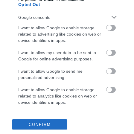
Add to wishlist
Opted Out
Προσθήκη στο καλάθι
Quick view
Google consents
Τρόποι Πληρωμής
I want to allow Google to enable storage
Τρόποι Αποστολής
related to advertising like cookies on web or
Πολιτική επιστροφών
device identifiers in apps.
Όροι Χρήσης
Επικοινωνία
I want to allow my user data to be sent to
Diora Newsletter
Google for online advertising purposes.
Όνομα
I want to allow Google to send me
Επώνυμο
personalized advertising.
Email
I want to allow Google to enable storage
related to analytics like cookies on web or
device identifiers in apps.
ΑρΓΕΜΗ: 144347948000
Diora Fashion Clothes
2023
CONFIRM
Αναζήτηση