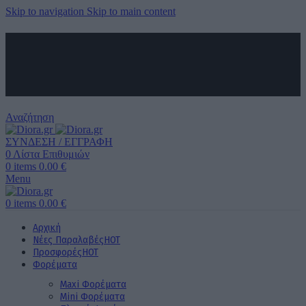
Skip to navigation
Skip to main content
ΑΠΟΣΤΟΛΗ ΣΕ ΟΛΗ ΤΗΝ ΕΛΛΑΔΑ ΚΑΙ ΚΥΠΡΟ
ΔΩΡΕΑΝ ΜΕΤΑΦΟΡΙΚΑ ΑΝΩ ΤΩΝ 60€ ΓΙΑ ΟΛΗ ΤΗΝ ΕΛΛΑΔΑ
ΤΗΛΕΦΩΝΙΚΕΣ ΠΑΡΑΓΓΕΛΙΕΣ
6989 725 945
Αναζήτηση
ΣΥΝΔΕΣΗ / ΕΓΓΡΑΦΗ
0
Λίστα Επιθυμιών
0
items
0.00
€
Menu
0
items
0.00
€
Αρχική
Νέες Παραλαβές
HOT
Προσφορές
HOT
Φορέματα
Maxi Φορέματα
Mini Φορέματα