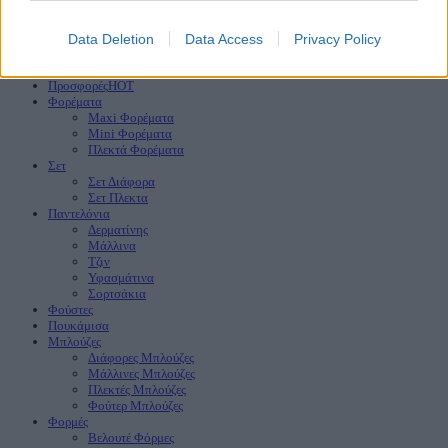
Πληκτρολογίστε τη λέξη που θέλετε να αναζητήσετε.
Αναζήτηση
Data Deletion
Data Access
Privacy Policy
Αρχική
Νέες Παραλαβές
HOT
Προσφορές
HOT
Φορέματα
Maxi Φορέματα
Mini Φορέματα
Πλεκτά Φορέματα
Σετ
Σετ Διάφορα
Σετ Πλεκτα
Παντελόνια
Δερματίνης
Μάλλινα
Τζιν
Υφασμάτινα
Σορτσάκια
Φούστες
Πουκάμισα
Μπλούζες
Διάφορες Μπλούζες
Μάλλινες Μπλούζες
Πλεκτές Μπλούζες
Φούτερ Μπλούζες
Φορμές
Βελουτέ Φόρμες