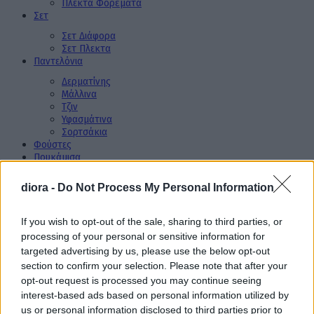
Πλεκτά Φορέματα
Σετ
Σετ Διάφορα
Σετ Πλεκτα
Παντελόνια
Δερματίνης
Μάλλινα
Τζιν
Υφασμάτινα
Σορτσάκια
Φούστες
Πουκάμισα
Μπλούζες
diora -
Do Not Process My Personal Information
Διάφορες Μπλούζες
Μάλλινες Μπλούζες
Πλεκτές Μπλούζες
If you wish to opt-out of the sale, sharing to third parties, or
Φούτερ Μπλούζες
processing of your personal or sensitive information for
Φορμές
targeted advertising by us, please use the below opt-out
Βελουτέ Φόρμες
section to confirm your selection. Please note that after your
Διάφορες Φόρμες
opt-out request is processed you may continue seeing
Φούτερ Φορμές
interest-based ads based on personal information utilized by
XL Μεγέθη
us or personal information disclosed to third parties prior to
Πανωφόρια