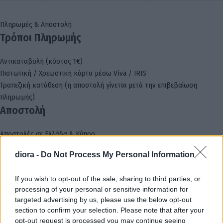
Πληρωμές & Αποστολή
Τρόποι Πληρωμής
Αντικαταβολή (κόστος 1€)
Πιστωτική / Χρεωστική κάρτα μέσω Viva / IRIS
Τραπεζική κατάθεση (η αποστολή γίνεται μετά την επιβεβαίωση
πληρωμής)
Αποστολή
Αποστολές σε Ελλάδα & Κύπρο
Box Now (κόστος 3.5€)
diora -
Do Not Process My Personal Information
Δωρεάν μεταφορικά για αγορές άνω των 60€
Επιστροφές
If you wish to opt-out of the sale, sharing to third parties, or
Δυνατότητα επιστροφής εντός 14 ημερών
processing of your personal or sensitive information for
Τα προϊόντα πρέπει να είναι αφόρετα, άθικτα και με τα ταμπελάκια τους
targeted advertising by us, please use the below opt-out
Επιστροφή χρημάτων μέσω τραπεζικής κατάθεσης (έως 14 εργάσιμες)
section to confirm your selection. Please note that after your
Τα έξοδα αποστολής & επιστροφής επιβαρύνουν τον πελάτη
opt-out request is processed you may continue seeing