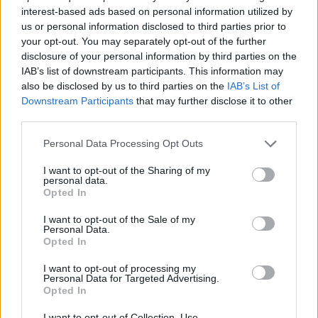
Σχετικά προϊόντα
interest-based ads based on personal information utilized by
us or personal information disclosed to third parties prior to
your opt-out. You may separately opt-out of the further
disclosure of your personal information by third parties on the
IAB’s list of downstream participants. This information may
also be disclosed by us to third parties on the
IAB’s List of
Downstream Participants
that may further disclose it to other
Παντελόνα Nasinus Λευκή
third parties.
Please note that this website/app uses one or more Google
Personal Data Processing Opt Outs
19.90
€
services and may gather and store information including but
not limited to your visit or usage behaviour. You may click to
I want to opt-out of the Sharing of my
personal data.
grant or deny consent to Google and its third-party tags to
Opted In
use your data for below specified purposes in below Google
consent section.
I want to opt-out of the Sale of my
Personal Data.
Opted In
I want to opt-out of processing my
Personal Data for Targeted Advertising.
Opted In
I want to opt-out of Collection, Use,