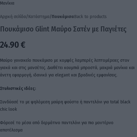
Αρχική σελίδα
Κατάστημα
Πουκάμισα
Back to products
Πουκάμισο Glint Μαύρο Σατέν με Παγιέτες
24.90
€
Μαύρο γυναικείο πουκάμισο με κομψές λαμπερές λεπτομέρειες στον
γιακά και στις μανσέτες. Διαθέτει κουμπιά μπροστά, μακριά μανίκια και
άνετη εφαρμογή, ιδανικό για elegant και βραδινές εμφανίσεις.
Στυλιστικές ιδέες:
Συνδύασέ το με ψηλόμεση μαύρη φούστα ή παντελόνι για total black
chic look
Φόρεσέ το μέσα από δερμάτινο παντελόνι για πιο μοντέρνο
αποτέλεσμα