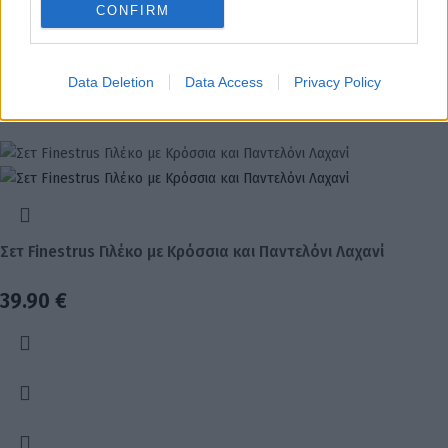
CONFIRM
Data Deletion
Data Access
Privacy Policy
Σετ Finestrus Γιλέκο με Κρόσσια και Παντελόνι Λαχανί
39.90
€