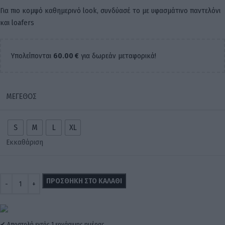
Για πιο κομψό καθημερινό look, συνδύασέ το με υφασμάτινο παντελόνι
και loafers
Υπολείπονται
60.00
€
για δωρεάν μεταφορικά!
ΜΈΓΕΘΟΣ
S
M
L
XL
Εκκαθάριση
ΠΡΟΣΘΉΚΗ ΣΤΟ ΚΑΛΆΘΙ
✔ Αποστολή εντός 1 εργάσιμης ημέρας