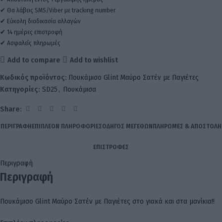
✔ Θα λάβεις SMS/Viber με tracking number
✔ Εύκολη διαδικασία αλλαγών
✔ 14 ημέρες επιστροφή
✔ Ασφαλείς πληρωμές
Add to compare
Add to wishlist
Κωδικός προϊόντος:
Πουκάμισο Glint Μαύρο Σατέν με Παγιέτες
Κατηγορίες:
SD25
,
Πουκάμισα
Share:
ΠΕΡΙΓΡΑΦΉ
ΕΠΙΠΛΈΟΝ ΠΛΗΡΟΦΟΡΊΕΣ
ΟΔΗΓΌΣ ΜΕΓΕΘΏΝ
ΠΛΗΡΩΜΈΣ & ΑΠΟΣΤΟΛΉ
ΕΠΙΣΤΡΟΦΈΣ
Περιγραφή
Περιγραφή
Πουκάμισο Glint Μαύρο Σατέν με Παγιέτες στο γιακά και στα μανίκια!!