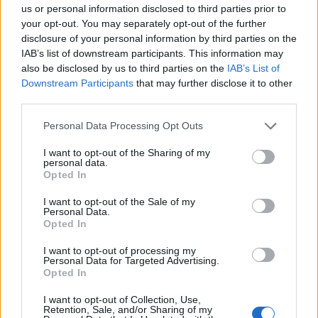
us or personal information disclosed to third parties prior to
M
88-92
68-72
94-98
your opt-out. You may separately opt-out of the further
disclosure of your personal information by third parties on the
L
92-96
72-76
98-102
IAB’s list of downstream participants. This information may
Πληρωμές & Αποστολή
also be disclosed by us to third parties on the
IAB’s List of
Downstream Participants
that may further disclose it to other
Τρόποι Πληρωμής
third parties.
Αντικαταβολή (κόστος 1€)
Please note that this website/app uses one or more Google
Personal Data Processing Opt Outs
Πιστωτική / Χρεωστική κάρτα μέσω Viva / IRIS
services and may gather and store information including but
Τραπεζική κατάθεση (η αποστολή γίνεται μετά την
not limited to your visit or usage behaviour. You may click to
I want to opt-out of the Sharing of my
επιβεβαίωση πληρωμής)
personal data.
grant or deny consent to Google and its third-party tags to
Opted In
Αποστολή
use your data for below specified purposes in below Google
consent section.
I want to opt-out of the Sale of my
Αποστολές σε Ελλάδα & Κύπρο
Personal Data.
Box Now (κόστος 3.5€)
Opted In
Δωρεάν μεταφορικά για αγορές άνω των 60€
I want to opt-out of processing my
Επιστροφές
Personal Data for Targeted Advertising.
Opted In
Δυνατότητα επιστροφής εντός 14 ημερών
Τα προϊόντα πρέπει να είναι αφόρετα, άθικτα και με τα
I want to opt-out of Collection, Use,
ταμπελάκια τους
Retention, Sale, and/or Sharing of my