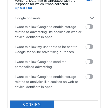
Personal Data that Is Unrelated with the
Επιστροφή χρημάτων μέσω τραπεζικής κατάθεσης (έως 14
Purposes for which it was collected.
εργάσιμες)
Opted Out
Τα έξοδα αποστολής & επιστροφής επιβαρύνουν τον πελάτη
Google consents
Σχετικά προϊόντα
I want to allow Google to enable storage
-29%
related to advertising like cookies on web or
device identifiers in apps.
Add to compare
I want to allow my user data to be sent to
Δαντελένιο Μακρύ Φόρεμα -Black Siren
Google for online advertising purposes.
Original
Η
31.90
€
I want to allow Google to send me
44.90
€
personalized advertising.
price
τρέχουσα
Add to wishlist
Αυτό
Επιλογή
was:
τιμή
το
Quick view
I want to allow Google to enable storage
προϊόν
44.90 €.
είναι:
-33%
related to analytics like cookies on web or
έχει
31.90 €.
device identifiers in apps.
πολλαπλές
παραλλαγές.
Add to compare
Οι
Φόρεμα Domitia Mαύρο Midi
επιλογές
CONFIRM
μπορούν