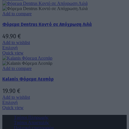
του
προϊόν
69.90 €.
είναι:
προϊόντος
έχει
44.90 €.
πολλαπλές
Add to compare
παραλλαγές.
Φόρεμα Dentrus Κοντό σε Απόχρωση Λιλά
Οι
επιλογές
μπορούν
49.90
€
να
Add to wishlist
επιλεγούν
Αυτό
Επιλογή
στη
το
Quick view
σελίδα
προϊόν
του
έχει
προϊόντος
πολλαπλές
Add to compare
παραλλαγές.
Kalanis Φόρεμα Λεοπάρ
Οι
επιλογές
μπορούν
19.90
€
να
Add to wishlist
επιλεγούν
Αυτό
Επιλογή
στη
το
Quick view
σελίδα
προϊόν
του
Τρόποι Πληρωμής
έχει
προϊόντος
Τρόποι Αποστολής
πολλαπλές
Πολιτική επιστροφών
παραλλαγές.