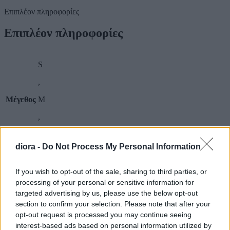
Επιπλέον πληροφορίες
Επιπλέον πληροφορίες
S
,
Μέγεθος
M
,
L
diora -
Do Not Process My Personal Information
Οδηγός Μεγεθών
If you wish to opt-out of the sale, sharing to third parties, or
Οδηγός Μεγεθών
processing of your personal or sensitive information for
targeted advertising by us, please use the below opt-out
Μέγεθος
Στήθος (cm)
Μέση (cm)
Περιφέρεια (cm)
section to confirm your selection. Please note that after your
opt-out request is processed you may continue seeing
S
84-88
64-68
90-94
interest-based ads based on personal information utilized by