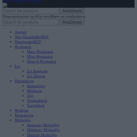
Diora Fashion Clothes
2023
Αναζήτηση
Πληκτρολογίστε τη λέξη που θέλετε να αναζητήσετε.
Αναζήτηση
Αρχική
Νέες Παραλαβές
HOT
Προσφορές
HOT
Φορέματα
Maxi Φορέματα
Mini Φορέματα
Πλεκτά Φορέματα
Σετ
Σετ Διάφορα
Σετ Πλεκτα
Παντελόνια
Δερματίνης
Μάλλινα
Τζιν
Υφασμάτινα
Σορτσάκια
Φούστες
Πουκάμισα
Μπλούζες
Διάφορες Μπλούζες
Μάλλινες Μπλούζες
Πλεκτές Μπλούζες