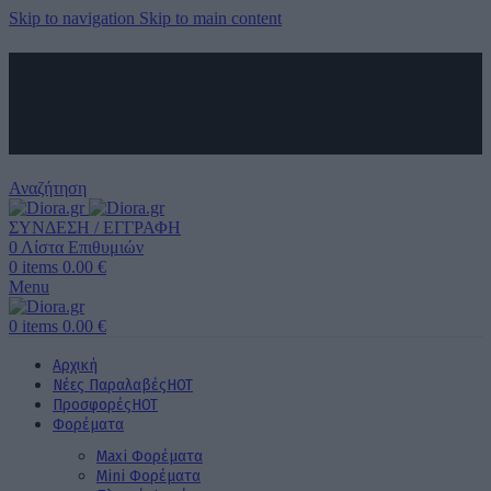
Skip to navigation
Skip to main content
ΑΠΟΣΤΟΛΗ ΣΕ ΟΛΗ ΤΗΝ ΕΛΛΑΔΑ ΚΑΙ ΚΥΠΡΟ
ΔΩΡΕΑΝ ΜΕΤΑΦΟΡΙΚΑ ΑΝΩ ΤΩΝ 60€ ΓΙΑ ΟΛΗ ΤΗΝ ΕΛΛΑΔΑ
ΤΗΛΕΦΩΝΙΚΕΣ ΠΑΡΑΓΓΕΛΙΕΣ
6989 725 945
Αναζήτηση
ΣΥΝΔΕΣΗ / ΕΓΓΡΑΦΗ
0
Λίστα Επιθυμιών
0
items
0.00
€
Menu
0
items
0.00
€
Αρχική
Νέες Παραλαβές
HOT
Προσφορές
HOT
Φορέματα
Maxi Φορέματα
Mini Φορέματα