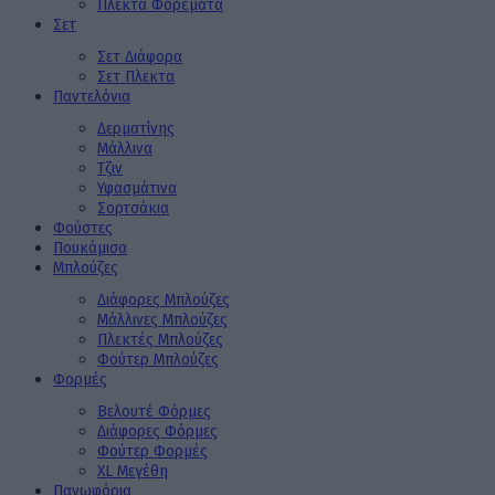
Πλεκτά Φορέματα
Σετ
Σετ Διάφορα
Σετ Πλεκτα
Παντελόνια
Δερματίνης
Μάλλινα
Τζιν
Υφασμάτινα
Σορτσάκια
Φούστες
Πουκάμισα
Μπλούζες
Διάφορες Μπλούζες
Μάλλινες Μπλούζες
Πλεκτές Μπλούζες
Φούτερ Μπλούζες
Φορμές
Βελουτέ Φόρμες
Διάφορες Φόρμες
Φούτερ Φορμές
XL Μεγέθη
Πανωφόρια