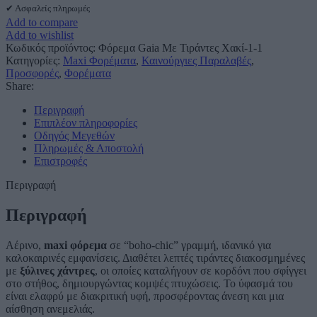
✔ Ασφαλείς πληρωμές
Add to compare
Add to wishlist
Κωδικός προϊόντος:
Φόρεμα Gaia Με Τιράντες Χακί-1-1
Κατηγορίες:
Maxi Φορέματα
,
Καινούργιες Παραλαβές
,
Προσφορές
,
Φορέματα
Share:
Περιγραφή
Επιπλέον πληροφορίες
Οδηγός Μεγεθών
Πληρωμές & Αποστολή
Επιστροφές
Περιγραφή
Περιγραφή
Αέρινο,
maxi φόρεμα
σε “boho-chic” γραμμή, ιδανικό για
καλοκαιρινές εμφανίσεις. Διαθέτει λεπτές τιράντες διακοσμημένες
με
ξύλινες χάντρες
, οι οποίες καταλήγουν σε κορδόνι που σφίγγει
στο στήθος, δημιουργώντας κομψές πτυχώσεις. Το ύφασμά του
είναι ελαφρύ με διακριτική υφή, προσφέροντας άνεση και μια
αίσθηση ανεμελιάς.