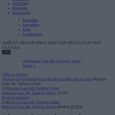
STOCK
ΗΟΤ
Aξεσουάρ
Κοσμήματα
Βραχιόλια
Δαχτυλίδια
Κολιέ
Σκουλαρίκια
ΔΩΡΕΑΝ ΜΕΤΑΦΟΡΙΚΑ ΑΝΩ ΤΩΝ 60€ ΓΙΑ ΟΛΗ ΤΗΝ
ΕΛΛΑΔΑ
-20%
Click to enlarge
Αρχική σελίδα
Κατάστημα
Φορέματα
Maxi Φορέματα
Φόρεμα
Gaia Με Τιράντες Χακί
Φόρεμα Gaia Με Τιράντες Μπεζ
24.90
€
Back to products
Original
Η
Φόρεμα Gaia Με Τιράντες Καφέ
24.90
€
19.90
€
price
τρέχουσα