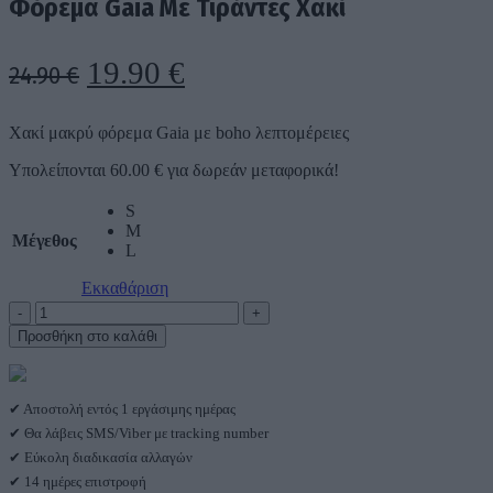
Φόρεμα Gaia Με Τιράντες Χακί
was:
τιμή
24.90 €.
είναι:
19.90 €.
Original
Η
19.90
€
24.90
€
price
τρέχουσα
Χακί μακρύ φόρεμα Gaia με boho λεπτομέρειες
was:
τιμή
Υπολείπονται
60.00
€
για δωρεάν μεταφορικά!
24.90 €.
είναι:
19.90 €.
S
M
Μέγεθος
L
Εκκαθάριση
Φόρεμα
Gaia
Προσθήκη στο καλάθι
Με
Τιράντες
Χακί
ποσότητα
✔ Αποστολή εντός 1 εργάσιμης ημέρας
✔ Θα λάβεις SMS/Viber με tracking number
✔ Εύκολη διαδικασία αλλαγών
✔ 14 ημέρες επιστροφή