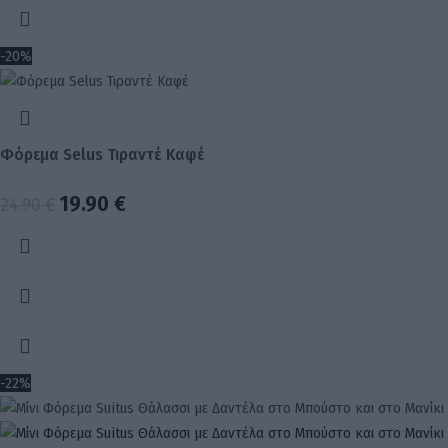
-20%
Φόρεμα Selus Τιραντέ Καφέ
19.90
€
24.90
€
-22%