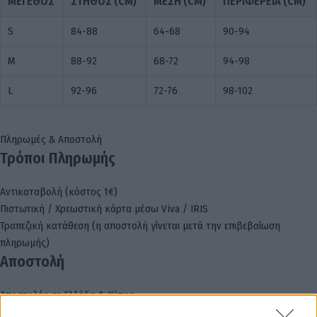
ΜΈΓΕΘΟΣ
ΣΤΉΘΟΣ (CM)
ΜΈΣΗ (CM)
ΠΕΡΙΦΈΡΕΙΑ (CM)
S
84-88
64-68
90-94
M
88-92
68-72
94-98
L
92-96
72-76
98-102
Πληρωμές & Αποστολή
Τρόποι Πληρωμής
Αντικαταβολή (κόστος 1€)
Πιστωτική / Χρεωστική κάρτα μέσω Viva / IRIS
Τραπεζική κατάθεση (η αποστολή γίνεται μετά την επιβεβαίωση
πληρωμής)
Αποστολή
Αποστολές σε Ελλάδα & Κύπρο
Box Now (κόστος 3.5€)