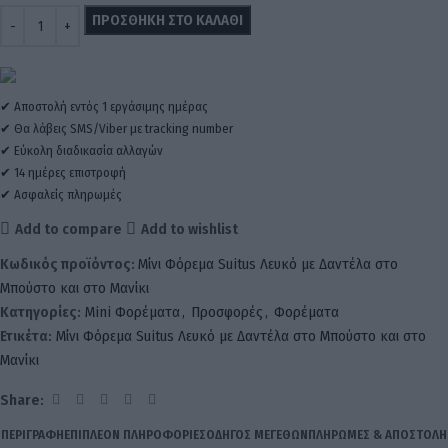
ΠΡΟΣΘΉΚΗ ΣΤΟ ΚΑΛΆΘΙ
✔ Αποστολή εντός 1 εργάσιμης ημέρας
✔ Θα λάβεις SMS/Viber με tracking number
✔ Εύκολη διαδικασία αλλαγών
✔ 14 ημέρες επιστροφή
✔ Ασφαλείς πληρωμές
Add to compare
Add to wishlist
Κωδικός προϊόντος:
Μίνι Φόρεμα Suitus Λευκό με Δαντέλα στο
Μπούστο και στο Μανίκι
Κατηγορίες:
Mini Φορέματα
,
Προσφορές
,
Φορέματα
Ετικέτα:
Μίνι Φόρεμα Suitus Λευκό με Δαντέλα στο Μπούστο και στο
Μανίκι
Share:
ΠΕΡΙΓΡΑΦΉ
ΕΠΙΠΛΈΟΝ ΠΛΗΡΟΦΟΡΊΕΣ
ΟΔΗΓΌΣ ΜΕΓΕΘΏΝ
ΠΛΗΡΩΜΈΣ & ΑΠΟΣΤΟΛΉ