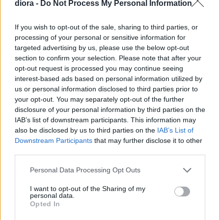
diora -
Do Not Process My Personal Information
Δωρεάν μεταφορικά για αγορές άνω των 60€
Επιστροφές
If you wish to opt-out of the sale, sharing to third parties, or
Δυνατότητα επιστροφής εντός 14 ημερών
processing of your personal or sensitive information for
Τα προϊόντα πρέπει να είναι αφόρετα, άθικτα και με τα ταμπελάκια τους
targeted advertising by us, please use the below opt-out
Επιστροφή χρημάτων μέσω τραπεζικής κατάθεσης (έως 14 εργάσιμες)
section to confirm your selection. Please note that after your
Τα έξοδα αποστολής & επιστροφής επιβαρύνουν τον πελάτη
opt-out request is processed you may continue seeing
Σχετικά προϊόντα
interest-based ads based on personal information utilized by
us or personal information disclosed to third parties prior to
your opt-out. You may separately opt-out of the further
disclosure of your personal information by third parties on the
IAB’s list of downstream participants. This information may
also be disclosed by us to third parties on the
IAB’s List of
Downstream Participants
that may further disclose it to other
Φόρεμα Lurex Mαύρο
third parties.
Please note that this website/app uses one or more Google
Personal Data Processing Opt Outs
24.90
€
services and may gather and store information including but
not limited to your visit or usage behaviour. You may click to
I want to opt-out of the Sharing of my
personal data.
grant or deny consent to Google and its third-party tags to
Opted In
use your data for below specified purposes in below Google
consent section.