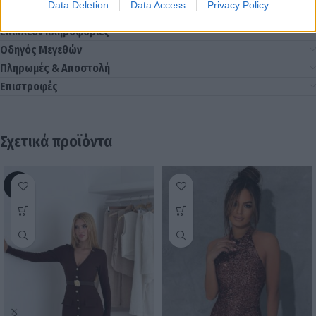
Data Deletion
Data Access
Privacy Policy
Επιπλέον πληροφορίες
Οδηγός Μεγεθών
Πληρωμές & Αποστολή
Επιστροφές
Σχετικά προϊόντα
-17%