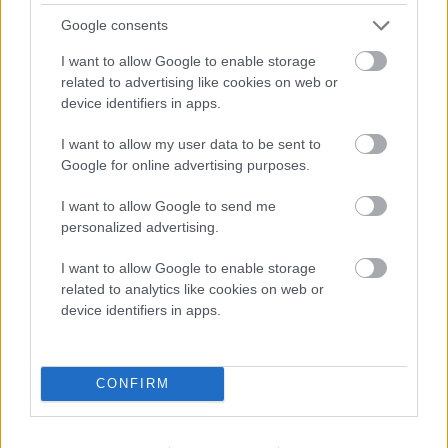
Google consents
Κωδικός προϊόντος:
Φόρεμα Galla Κεραμιδί Mini
I want to allow Google to enable storage
Κατηγορίες:
Mini Φορέματα
,
Καινούργιες Παραλαβές
,
Φορέματα
related to advertising like cookies on web or
Ετικέτα:
Φόρεμα Galla Κεραμιδί Mini
device identifiers in apps.
Share:
I want to allow my user data to be sent to
Google for online advertising purposes.
Περιγραφή
I want to allow Google to send me
Περιγραφή
personalized advertising.
Φόρεμα Galla Κεραμιδί Mini
I want to allow Google to enable storage
related to analytics like cookies on web or
device identifiers in apps.
Εφαρμοστή γραμμή που , αγκαλιάζει τη σιλουέτα. Έχει στρογγυλή (crew
neck) λαιμόκοψη. Τα μανίκια είναι μακριά και στενά. Στο μπούστο και
στη κοιλιά σχηματίζονται πτυχές που προσθέτουν υφή και τονίζουν τη
μέση και βοηθούν στην καλύτερη εφαρμογή.
CONFIRM