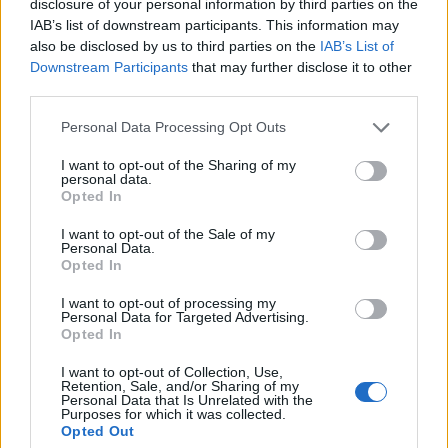
disclosure of your personal information by third parties on the
IAB’s list of downstream participants. This information may
ΜΈΓΕΘΟΣ
also be disclosed by us to third parties on the
IAB’s List of
S
M
L
XL
Downstream Participants
that may further disclose it to other
third parties.
Please note that this website/app uses one or more Google
Personal Data Processing Opt Outs
services and may gather and store information including but
ΠΡΟΣΘΉΚΗ ΣΤΟ ΚΑΛΆΘΙ
not limited to your visit or usage behaviour. You may click to
I want to opt-out of the Sharing of my
personal data.
grant or deny consent to Google and its third-party tags to
Opted In
use your data for below specified purposes in below Google
consent section.
I want to opt-out of the Sale of my
Personal Data.
Opted In
I want to opt-out of processing my
✔ Αποστολή εντός 1 εργάσιμης ημέρας
Personal Data for Targeted Advertising.
✔ Θα λάβεις SMS/Viber με tracking number
Opted In
✔ Εύκολη διαδικασία αλλαγών
I want to opt-out of Collection, Use,
✔ 14 ημέρες επιστροφή
Retention, Sale, and/or Sharing of my
✔ Ασφαλείς πληρωμές
Personal Data that Is Unrelated with the
Purposes for which it was collected.
Opted Out
Add to compare
Add to wishlist
Size guide