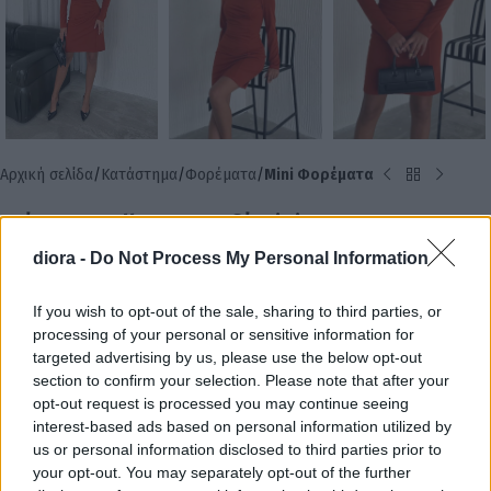
Αρχική σελίδα
Κατάστημα
Φορέματα
Mini Φορέματα
Φόρεμα Galla Κεραμιδί Mini
diora -
Do Not Process My Personal Information
19.90
€
If you wish to opt-out of the sale, sharing to third parties, or
Φόρεμα Galla Κεραμιδί Mini
processing of your personal or sensitive information for
targeted advertising by us, please use the below opt-out
Εφαρμοστή γραμμή που , αγκαλιάζει τη σιλουέτα.
section to confirm your selection. Please note that after your
opt-out request is processed you may continue seeing
interest-based ads based on personal information utilized by
Υπολείπονται
60.00
€
για δωρεάν μεταφορικά!
us or personal information disclosed to third parties prior to
your opt-out. You may separately opt-out of the further