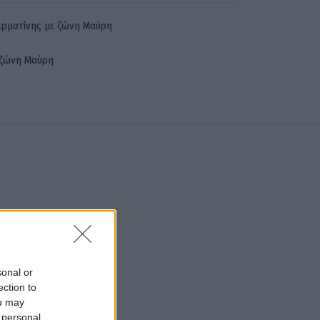
δερματίνης με ζώνη Μαύρη
ε ζώνη Μαύρη
sonal or
ection to
ou may
 personal