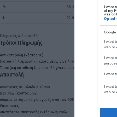
M
88-92
I want t
of my P
was col
L
92-96
Opted 
Google 
Πληρωμές & Αποστολή
Τρόποι Πληρωμής
I want t
web or d
Αντικαταβολή (κόστος 1€)
I want t
Πιστωτική / Χρεωστική κάρτα μέσω Viva / IRIS
purpose
Τραπεζική κατάθεση (η αποστολή γίνεται μετά την επιβεβαίωση πληρω
Αποστολή
I want 
I want t
Αποστολές σε Ελλάδα & Κύπρο
web or d
Box Now (κόστος 3.5€)
Δωρεάν μεταφορικά για αγορές άνω των 60€
Επιστροφές
Δυνατότητα επιστροφής εντός 14 ημερών