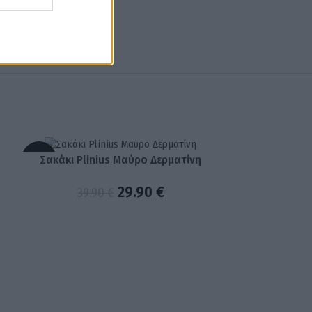
Σακάκι Plinius Μαύρο Δερματίνη
-25%
-39%
29.90
€
39.90
€