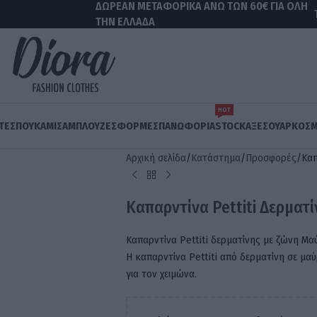
ΔΩΡΕΑΝ ΜΕΤΑΦΟΡΙΚΑ ΑΝΩ ΤΩΝ 60€ ΓΙΑ ΟΛΗ
ΤΗΝ ΕΛΛΑΔΑ
ΗΟΤ
ΤΕΣ
ΠΟΥΚΆΜΙΣΑ
ΜΠΛΟΎΖΕΣ
ΦΟΡΜΈΣ
ΠΑΝΩΦΌΡΙΑ
STOCK
AΞΕΣΟΥΆΡ
ΚΟΣΜ
Αρχική σελίδα
Κατάστημα
Προσφορές
Καπ
Καπαρντίνα Pettiti Δερματ
Καπαρντίνα Pettiti δερματίνης με ζώνη Μα
Η καπαρντίνα Pettiti από δερματίνη σε μα
για τον χειμώνα.