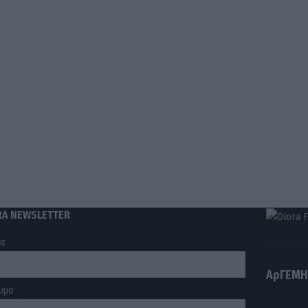
RA NEWSLETTER
μα
ΑρΓΕΜΗ
υμο