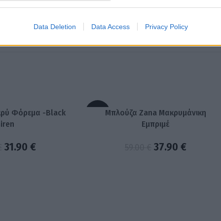
Data Deletion
Data Access
Privacy Policy
κρύ Φόρεμα -Black
Μπλούζα Zana Μακρυμάνικη
-36%
iren
Εμπριμέ
31.90
€
37.90
€
€
59.00
€