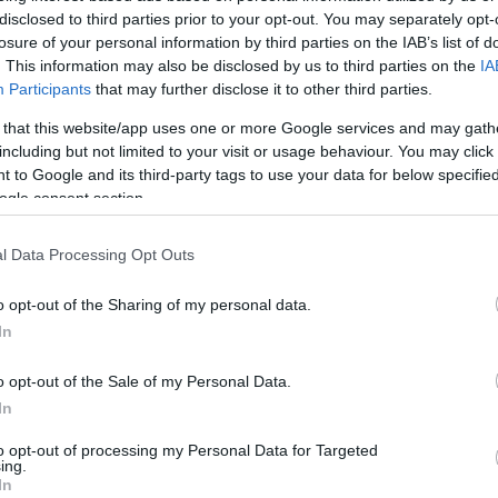
disclosed to third parties prior to your opt-out. You may separately opt-
losure of your personal information by third parties on the IAB’s list of
α θα σας κρατήσει ζεστές και στιλάτες κατά τη διάρκεια του χειμώνα.
. This information may also be disclosed by us to third parties on the
IA
Participants
that may further disclose it to other third parties.
 βραδινές εξόδους στην πόλη.
 that this website/app uses one or more Google services and may gath
ιουργήσετε μια εντυπωσιακή εμφάνιση που θα σας ξεχωρίσει.
including but not limited to your visit or usage behaviour. You may click 
 to Google and its third-party tags to use your data for below specifi
ogle consent section.
l Data Processing Opt Outs
S
,
M
,
L
o opt-out of the Sharing of my personal data.
In
o opt-out of the Sale of my Personal Data.
In
ΜΈΣΗ (CM)
ΠΕΡΙΦΈ
to opt-out of processing my Personal Data for Targeted
ing.
64-68
90-94
In