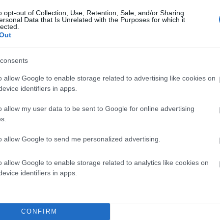
68-72
94-98
o opt-out of Collection, Use, Retention, Sale, and/or Sharing
ersonal Data that Is Unrelated with the Purposes for which it
lected.
72-76
98-102
Out
consents
o allow Google to enable storage related to advertising like cookies on
evice identifiers in apps.
o allow my user data to be sent to Google for online advertising
s.
μής)
to allow Google to send me personalized advertising.
o allow Google to enable storage related to analytics like cookies on
evice identifiers in apps.
CONFIRM