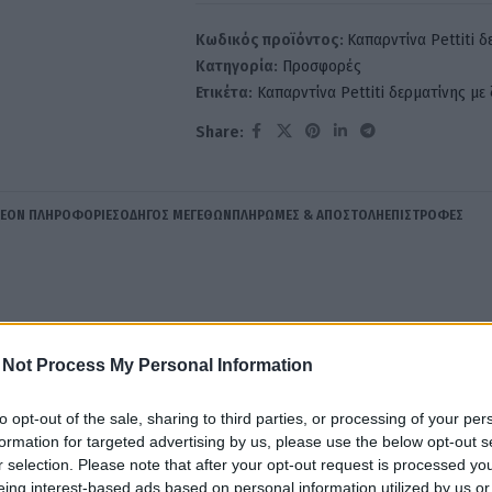
Κωδικός προϊόντος:
Καπαρντίνα Pettiti 
Κατηγορία:
Προσφορές
Ετικέτα:
Καπαρντίνα Pettiti δερματίνης μ
Share:
ΛΈΟΝ ΠΛΗΡΟΦΟΡΊΕΣ
ΟΔΗΓΌΣ ΜΕΓΕΘΏΝ
ΠΛΗΡΩΜΈΣ & ΑΠΟΣΤΟΛΉ
ΕΠΙΣΤΡΟΦΈΣ
 Not Process My Personal Information
εντυπωσιακή επιλογή για τον χειμώνα.
to opt-out of the sale, sharing to third parties, or processing of your per
formation for targeted advertising by us, please use the below opt-out s
δερματίνη προσδίδει μια ροκ πινελιά και προσωπικότητα.
r selection. Please note that after your opt-out request is processed y
eing interest-based ads based on personal information utilized by us or
νώ η καπαρντίνα προσφέρει ζεστασιά και προστασία από το κρύο.