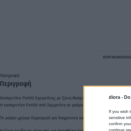
ΠΕΡΙΓΡΑΦΉ
ΕΠΙΠ
Περιγραφή
Περιγραφή
diora -
Do
Καπαρντίνα Pettiti δερματίνης με ζώνη Μαύρη
Η καπαρντίνα Pettiti από δερματίνη σε μαύρο χρώμα με ζώνη είναι μια 
If you wish 
sensitive in
Το μαύρο χρώμα δημιουργεί μια διαχρονική και κομψή αισθητική, ενώ η 
confirm you
continue se
Η ζώνη τονίζει τη μέση σας και προσθέτει ένα στοιχείο κομψότητας, ε