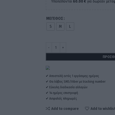
Υπολείπονται
60.00
€
για δωρεάν μεταφ
ΜΈΓΕΘΟΣ
S
M
L
ΠΡΟΣΘ
✔ Αποστολή εντός 1 εργάσιμης ημέρας
✔ Θα λάβεις SMS/Viber με tracking number
✔ Εύκολη διαδικασία αλλαγών
✔ 14 ημέρες επιστροφή
✔ Ασφαλείς πληρωμές
Add to compare
Add to wishlis