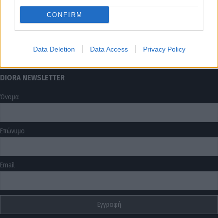
Τρόποι Πληρωμής
CONFIRM
Τρόποι Αποστολής
Πολιτική επιστροφών
Όροι Χρήσης
Data Deletion
Data Access
Privacy Policy
Επικοινωνία
DIORA NEWSLETTER
Όνομα
Επώνυμο
Email