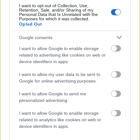
I want to opt-out of Collection, Use,
Retention, Sale, and/or Sharing of my
Μπλούζα Pearlina
Μπλούζα Pearlina
Personal Data that Is Unrelated with the
Purposes for which it was collected.
Κοντομάνικη Μπεζ
Κοντομάνικη Μαύρη
Opted Out
19.90
€
19.90
€
29.90
€
29.90
€
Google consents
I want to allow Google to enable storage
related to advertising like cookies on web or
device identifiers in apps.
I want to allow my user data to be sent to
Google for online advertising purposes.
I want to allow Google to send me
personalized advertising.
I want to allow Google to enable storage
related to analytics like cookies on web or
device identifiers in apps.