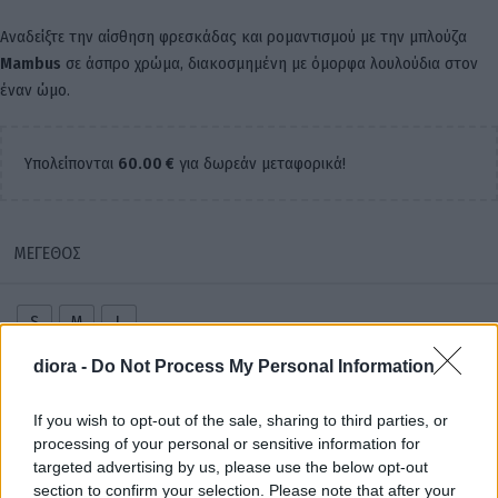
Αναδείξτε την αίσθηση φρεσκάδας και ρομαντισμού με την μπλούζα
Mambus
σε άσπρο χρώμα, διακοσμημένη με όμορφα λουλούδια στον
έναν ώμο.
Υπολείπονται
60.00
€
για δωρεάν μεταφορικά!
ΜΈΓΕΘΟΣ
S
M
L
Εκκαθάριση
diora -
Do Not Process My Personal Information
If you wish to opt-out of the sale, sharing to third parties, or
ΠΡΟΣΘΉΚΗ ΣΤΟ ΚΑΛΆΘΙ
processing of your personal or sensitive information for
targeted advertising by us, please use the below opt-out
section to confirm your selection. Please note that after your