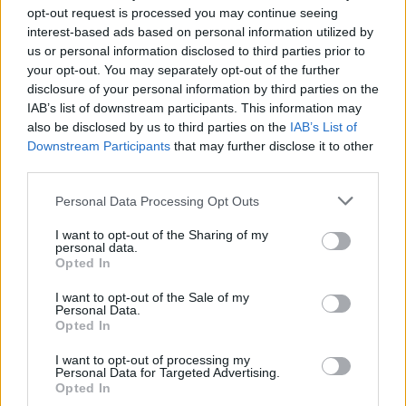
opt-out request is processed you may continue seeing
interest-based ads based on personal information utilized by
✔ Αποστολή εντός 1 εργάσιμης ημέρας
us or personal information disclosed to third parties prior to
✔ Θα λάβεις SMS/Viber με tracking number
your opt-out. You may separately opt-out of the further
✔ Εύκολη διαδικασία αλλαγών
disclosure of your personal information by third parties on the
✔ 14 ημέρες επιστροφή
IAB’s list of downstream participants. This information may
✔ Ασφαλείς πληρωμές
also be disclosed by us to third parties on the
IAB’s List of
Add to compare
Add to wishlist
Downstream Participants
that may further disclose it to other
third parties.
Κωδικός προϊόντος:
Μπλούζα Mambus Άσπρη με Λουλούδια στον Ένα
Please note that this website/app uses one or more Google
Personal Data Processing Opt Outs
Ώμο
services and may gather and store information including but
not limited to your visit or usage behaviour. You may click to
I want to opt-out of the Sharing of my
Κατηγορίες:
CS
,
SS25
,
Διάφορες Μπλούζες
,
Καινούργιες Παραλαβές
,
personal data.
grant or deny consent to Google and its third-party tags to
Μπλούζες
Opted In
use your data for below specified purposes in below Google
Ετικέτα:
Μπλούζα Mambus Άσπρη με Λουλούδια στον Ένα Ώμο
consent section.
I want to opt-out of the Sale of my
Personal Data.
Share:
Opted In
Σχετικά προϊόντα
I want to opt-out of processing my
Personal Data for Targeted Advertising.
Opted In
-33%
-33%