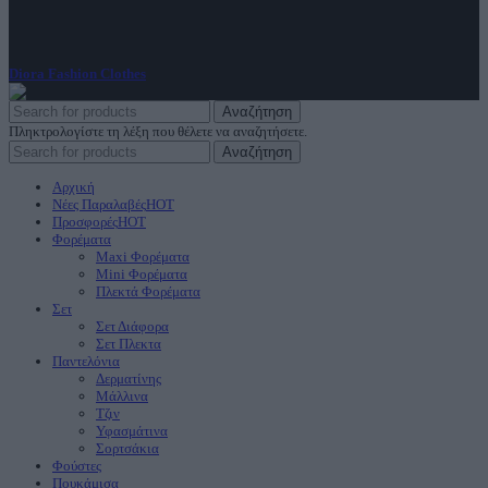
ΑρΓΕΜΗ: 144347948000
Diora Fashion Clothes
2023
Αναζήτηση
Πληκτρολογίστε τη λέξη που θέλετε να αναζητήσετε.
Αναζήτηση
Αρχική
Νέες Παραλαβές
HOT
Προσφορές
HOT
Φορέματα
Maxi Φορέματα
Mini Φορέματα
Πλεκτά Φορέματα
Σετ
Σετ Διάφορα
Σετ Πλεκτα
Παντελόνια
Δερματίνης
Μάλλινα
Τζιν
Υφασμάτινα
Σορτσάκια
Φούστες
Πουκάμισα