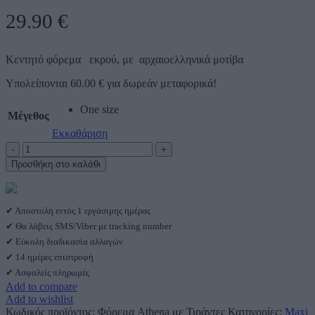
29.90
€
Κεντητό φόρεμα εκρού, με αρχαιοελληνικά μοτίβα
Υπολείπονται
60.00
€
για δωρεάν μεταφορικά!
One size
Μέγεθος
Εκκαθάριση
Φόρεμα
Athena
Προσθήκη στο καλάθι
με
Τιράντες
ποσότητα
✔ Αποστολή εντός 1 εργάσιμης ημέρας
✔ Θα λάβεις SMS/Viber με tracking number
✔ Εύκολη διαδικασία αλλαγών
✔ 14 ημέρες επιστροφή
✔ Ασφαλείς πληρωμές
Add to compare
Add to wishlist
Κωδικός προϊόντος:
Φόρεμα Athena με Τιράντες
Κατηγορίες:
Maxi