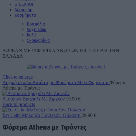
STOCK
ΗΟΤ
Aξεσουάρ
Κοσμήματα
Βραχιόλια
Δαχτυλίδια
Κολιέ
Σκουλαρίκια
ΔΩΡΕΑΝ ΜΕΤΑΦΟΡΙΚΑ ΑΝΩ ΤΩΝ 60€ ΓΙΑ ΟΛΗ ΤΗΝ
ΕΛΛΑΔΑ
Click to enlarge
Αρχική σελίδα
Κατάστημα
Φορέματα
Maxi Φορέματα
Φόρεμα
Athena με Τιράντες
Ατσάλινο Βραχιόλι Με Ζιργκόν
19.90
€
Back to products
Σετ Calm Μπλούζα Παντελόνι Θαλασσί
29.90
€
Φόρεμα Athena με Τιράντες