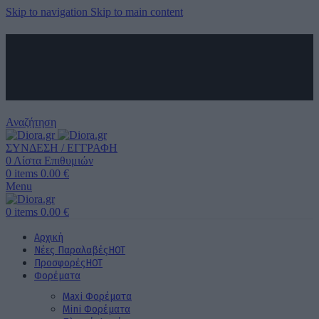
Skip to navigation
Skip to main content
ΑΠΟΣΤΟΛΗ ΣΕ ΟΛΗ ΤΗΝ ΕΛΛΑΔΑ ΚΑΙ ΚΥΠΡΟ
ΔΩΡΕΑΝ ΜΕΤΑΦΟΡΙΚΑ ΑΝΩ ΤΩΝ 60€ ΓΙΑ ΟΛΗ ΤΗΝ ΕΛΛΑΔΑ
ΤΗΛΕΦΩΝΙΚΕΣ ΠΑΡΑΓΓΕΛΙΕΣ
6989 725 945
Αναζήτηση
ΣΥΝΔΕΣΗ / ΕΓΓΡΑΦΗ
0
Λίστα Επιθυμιών
0
items
0.00
€
Menu
0
items
0.00
€
Αρχική
Νέες Παραλαβές
HOT
Προσφορές
HOT
Φορέματα
Maxi Φορέματα
Mini Φορέματα