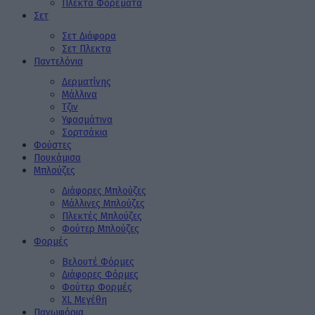
Πλεκτά Φορέματα
Σετ
Σετ Διάφορα
Σετ Πλεκτα
Παντελόνια
Δερματίνης
Μάλλινα
Τζιν
Υφασμάτινα
Σορτσάκια
Φούστες
Πουκάμισα
Μπλούζες
Διάφορες Μπλούζες
Μάλλινες Μπλούζες
Πλεκτές Μπλούζες
Φούτερ Μπλούζες
Φορμές
Βελουτέ Φόρμες
Διάφορες Φόρμες
Φούτερ Φορμές
XL Μεγέθη
Πανωφόρια