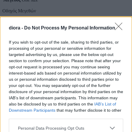
Οδηγός Μεγεθών
Οδηγός Μεγεθών
diora -
Do Not Process My Personal Information
Μέγεθος
Στήθος (cm)
Μέση (cm)
Περιφέρεια (cm)
If you wish to opt-out of the sale, sharing to third parties, or
S
84-88
64-68
90-94
processing of your personal or sensitive information for
targeted advertising by us, please use the below opt-out
M
88-92
68-72
94-98
section to confirm your selection. Please note that after your
opt-out request is processed you may continue seeing
L
92-96
72-76
98-102
interest-based ads based on personal information utilized by
us or personal information disclosed to third parties prior to
Πληρωμές & Αποστολή
your opt-out. You may separately opt-out of the further
Τρόποι Πληρωμής
disclosure of your personal information by third parties on the
IAB’s list of downstream participants. This information may
Αντικαταβολή (κόστος 1€)
also be disclosed by us to third parties on the
IAB’s List of
Πιστωτική / Χρεωστική κάρτα μέσω Viva / IRIS
Downstream Participants
that may further disclose it to other
Τραπεζική κατάθεση (η αποστολή γίνεται μετά την
third parties.
επιβεβαίωση πληρωμής)
Please note that this website/app uses one or more Google
Personal Data Processing Opt Outs
Αποστολή