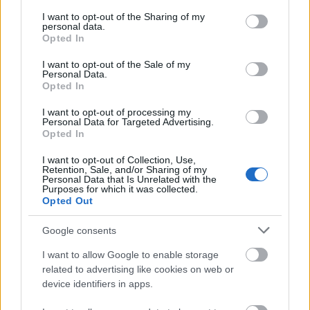
services and may gather and store information including but
not limited to your visit or usage behaviour. You may click to
I want to opt-out of the Sharing of my
Αποστολές σε Ελλάδα & Κύπρο
personal data.
grant or deny consent to Google and its third-party tags to
Box Now (κόστος 3.5€)
Opted In
use your data for below specified purposes in below Google
Δωρεάν μεταφορικά για αγορές άνω των 60€
consent section.
I want to opt-out of the Sale of my
Επιστροφές
Personal Data.
Opted In
Δυνατότητα επιστροφής εντός 14 ημερών
Τα προϊόντα πρέπει να είναι αφόρετα, άθικτα και με τα
I want to opt-out of processing my
ταμπελάκια τους
Personal Data for Targeted Advertising.
Επιστροφή χρημάτων μέσω τραπεζικής κατάθεσης (έως 14
Opted In
εργάσιμες)
Τα έξοδα αποστολής & επιστροφής επιβαρύνουν τον πελάτη
I want to opt-out of Collection, Use,
Retention, Sale, and/or Sharing of my
Personal Data that Is Unrelated with the
Σχετικά προϊόντα
Purposes for which it was collected.
Opted Out
Google consents
Add to compare
I want to allow Google to enable storage
Φόρεμα Vino μίνι βυσσινί
related to advertising like cookies on web or
device identifiers in apps.
24.90
€
Add to wishlist