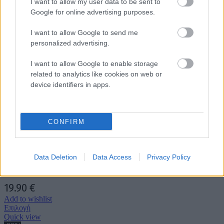
I want to allow my user data to be sent to
Αυτό
Επιλογή
Google for online advertising purposes.
το
Quick view
προϊόν
-29%
I want to allow Google to send me
έχει
personalized advertising.
πολλαπλές
παραλλαγές.
Add to compare
Οι
I want to allow Google to enable storage
Δαντελένιο Μακρύ Φόρεμα -Black Siren
επιλογές
related to analytics like cookies on web or
μπορούν
device identifiers in apps.
να
Original
Η
31.90
€
44.90
€
επιλεγούν
price
τρέχουσα
Add to wishlist
στη
Αυτό
Επιλογή
σελίδα
was:
τιμή
το
Quick view
CONFIRM
του
προϊόν
44.90 €.
είναι:
προϊόντος
έχει
31.90 €.
πολλαπλές
Add to compare
παραλλαγές.
Data Deletion
Data Access
Privacy Policy
Φόρεμα Galla Κεραμιδί Mini
Οι
επιλογές
μπορούν
19.90
€
να
Add to wishlist
επιλεγούν
Αυτό
Επιλογή
στη
το
Quick view
σελίδα