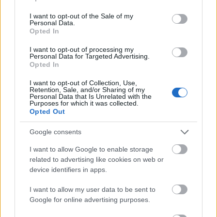
use your data for below specified purposes in below Google
consent section.
L
I want to opt-out of the Sale of my
Personal Data.
Opted In
,
XL
I want to opt-out of processing my
Personal Data for Targeted Advertising.
Opted In
Χρώμα
Floral
I want to opt-out of Collection, Use,
Retention, Sale, and/or Sharing of my
Οδηγός Μεγεθών
Personal Data that Is Unrelated with the
Purposes for which it was collected.
Οδηγός Μεγεθών
Opted Out
Google consents
Μέγεθος
Στήθος (cm)
Μέση (cm)
Περιφέρεια (cm)
I want to allow Google to enable storage
S
84-88
64-68
90-94
related to advertising like cookies on web or
device identifiers in apps.
M
88-92
68-72
94-98
I want to allow my user data to be sent to
L
92-96
72-76
98-102
Google for online advertising purposes.
Πληρωμές & Αποστολή