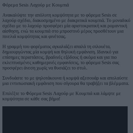
Φόρεμα Sesis Λαχούρ με Κουμπιά
Ανακαλύψτε την απόλυτη κομψότητα με το φόρεμα Sesis σε
λαχούρ σχέδιο, διακοσμημένο με διακριτικά κουμπιά. Το μοναδικό
σχέδιο με το λαχούρ προσφέρει μία αριστοκρατική και ρομαντική
αίσθηση, ενώ τα κουμπιά στο μπροστινό μέρος προσθέτουν μια
πινελιά κομψότητας και φινέτσας.
Η γραμμή του φορέματος αγκαλιάζει απαλά τη σιλουέτα,
δημιουργώντας μία κομψή και θηλυκή εμφάνιση. Ιδανικό για
επίσημες περιστάσεις, βραδινές εξόδους ή ακόμα και για πιο
εκλεπτυσμένες καθημερινές εμφανίσεις, το φόρεμα Sesis σας
προσφέρει άνεση χωρίς να θυσιάζει το στυλ.
Συνδυάστε το με ψηλοτάκουνα ή κομψά αξεσουάρ και απολαύστε
μια εντυπωσιακή εμφάνιση που σίγουρα θα τραβήξει τα βλέμματα.
Επιλέξτε το Φόρεμα Sesis Λαχούρ με Κουμπιά και λάμψτε με
κομψότητα σε κάθε σας βήμα!