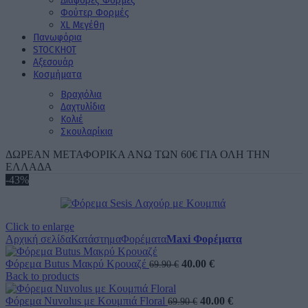
Διάφορες Φόρμες
Φούτερ Φορμές
XL Μεγέθη
Πανωφόρια
STOCK
ΗΟΤ
Aξεσουάρ
Κοσμήματα
Βραχιόλια
Δαχτυλίδια
Κολιέ
Σκουλαρίκια
ΔΩΡΕΑΝ ΜΕΤΑΦΟΡΙΚΑ ΑΝΩ ΤΩΝ 60€ ΓΙΑ ΟΛΗ ΤΗΝ
ΕΛΛΑΔΑ
-43%
Click to enlarge
Αρχική σελίδα
Κατάστημα
Φορέματα
Maxi Φορέματα
Original
Η
Φόρεμα Butus Μακρύ Κρουαζέ
40.00
€
69.90
€
price
τρέχουσα
Back to products
was:
τιμή
69.90 €.
Original
είναι:
Η
Φόρεμα Nuvolus με Κουμπιά Floral
40.00
€
69.90
€