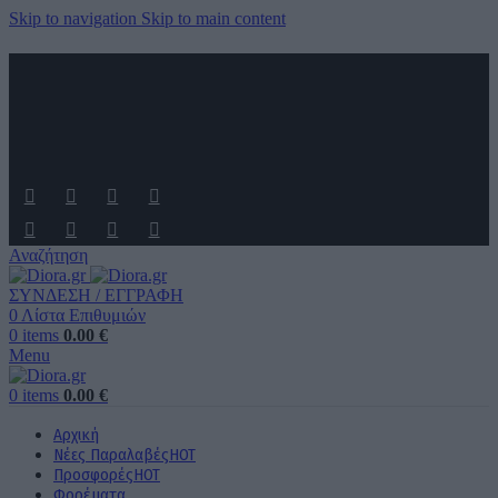
Skip to navigation
Skip to main content
ΑΠΟΣΤΟΛΗ ΣΕ ΟΛΗ ΤΗΝ ΕΛΛΑΔΑ ΚΑΙ ΚΥΠΡΟ
ΔΩΡΕΑΝ ΜΕΤΑΦΟΡΙΚΑ ΑΝΩ ΤΩΝ 60€ ΓΙΑ ΟΛΗ ΤΗΝ ΕΛΛΑΔΑ
ΤΗΛΕΦΩΝΙΚΕΣ ΠΑΡΑΓΓΕΛΙΕΣ
6989 725 945
Αναζήτηση
ΣΥΝΔΕΣΗ / ΕΓΓΡΑΦΗ
0
Λίστα Επιθυμιών
0
items
0.00
€
Menu
0
items
0.00
€
Αρχική
Νέες Παραλαβές
HOT
Προσφορές
HOT
Φορέματα