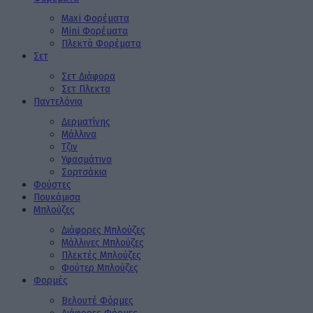
Maxi Φορέματα
Mini Φορέματα
Πλεκτά Φορέματα
Σετ
Σετ Διάφορα
Σετ Πλεκτα
Παντελόνια
Δερματίνης
Μάλλινα
Τζιν
Υφασμάτινα
Σορτσάκια
Φούστες
Πουκάμισα
Μπλούζες
Διάφορες Μπλούζες
Μάλλινες Μπλούζες
Πλεκτές Μπλούζες
Φούτερ Μπλούζες
Φορμές
Βελουτέ Φόρμες