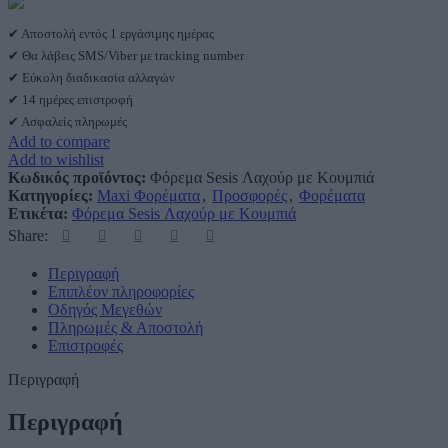
✔ Αποστολή εντός 1 εργάσιμης ημέρας
✔ Θα λάβεις SMS/Viber με tracking number
✔ Εύκολη διαδικασία αλλαγών
✔ 14 ημέρες επιστροφή
✔ Ασφαλείς πληρωμές
Add to compare
Add to wishlist
Κωδικός προϊόντος:
Φόρεμα Sesis Λαχούρ με Κουμπιά
Κατηγορίες:
Maxi Φορέματα
,
Προσφορές
,
Φορέματα
Ετικέτα:
Φόρεμα Sesis Λαχούρ με Κουμπιά
Share:
Περιγραφή
Επιπλέον πληροφορίες
Οδηγός Μεγεθών
Πληρωμές & Αποστολή
Επιστροφές
Περιγραφή
Περιγραφή