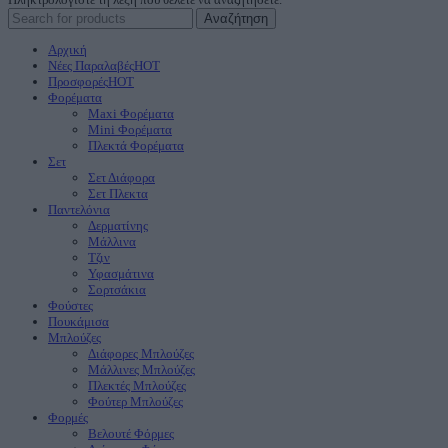
Αναζήτηση
Αρχική
Νέες Παραλαβές
HOT
Προσφορές
HOT
Φορέματα
Maxi Φορέματα
Mini Φορέματα
Πλεκτά Φορέματα
Σετ
Σετ Διάφορα
Σετ Πλεκτα
Παντελόνια
Δερματίνης
Μάλλινα
Τζιν
Υφασμάτινα
Σορτσάκια
Φούστες
Πουκάμισα
Μπλούζες
Διάφορες Μπλούζες
Μάλλινες Μπλούζες
Πλεκτές Μπλούζες
Φούτερ Μπλούζες
Φορμές
Βελουτέ Φόρμες