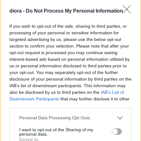
diora -
Do Not Process My Personal Information
If you wish to opt-out of the sale, sharing to third parties, or
processing of your personal or sensitive information for
targeted advertising by us, please use the below opt-out
section to confirm your selection. Please note that after your
opt-out request is processed you may continue seeing
interest-based ads based on personal information utilized by
us or personal information disclosed to third parties prior to
your opt-out. You may separately opt-out of the further
Επιπλέον πληροφορίες
disclosure of your personal information by third parties on the
IAB’s list of downstream participants. This information may
Επιπλέον πληροφορίες
also be disclosed by us to third parties on the
IAB’s List of
Downstream Participants
that may further disclose it to other
third parties.
S
Please note that this website/app uses one or more Google
Personal Data Processing Opt Outs
,
services and may gather and store information including but
not limited to your visit or usage behaviour. You may click to
I want to opt-out of the Sharing of my
M
personal data.
grant or deny consent to Google and its third-party tags to
Opted In
Μέγεθος
,