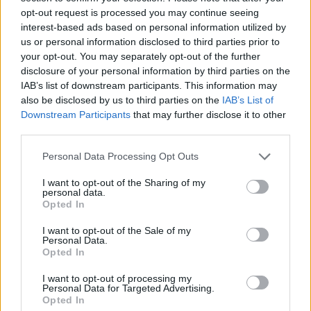
STOCK
ΗΟΤ
opt-out request is processed you may continue seeing
Aξεσουάρ
interest-based ads based on personal information utilized by
Κοσμήματα
us or personal information disclosed to third parties prior to
Βραχιόλια
your opt-out. You may separately opt-out of the further
Δαχτυλίδια
disclosure of your personal information by third parties on the
Κολιέ
IAB’s list of downstream participants. This information may
Σκουλαρίκια
also be disclosed by us to third parties on the
IAB’s List of
Downstream Participants
that may further disclose it to other
ΔΩΡΕΑΝ ΜΕΤΑΦΟΡΙΚΑ ΑΝΩ ΤΩΝ 60€ ΓΙΑ ΟΛΗ ΤΗΝ
ΕΛΛΑΔΑ
third parties.
Κλείσιμο
Please note that this website/app uses one or more Google
Personal Data Processing Opt Outs
services and may gather and store information including but
Εύρος Τιμής
not limited to your visit or usage behaviour. You may click to
I want to opt-out of the Sharing of my
personal data.
All
grant or deny consent to Google and its third-party tags to
Opted In
20.00
€
-
30.00
€
use your data for below specified purposes in below Google
consent section.
I want to opt-out of the Sale of my
Αρχική σελίδα
Κατάστημα
Προϊόντα με ετικέτα “Βραχιόλι
Personal Data.
Precious Beads Triple”
Opted In
Εμφάνιση του μοναδικού αποτελέσματος
I want to opt-out of processing my
Personal Data for Targeted Advertising.
Show sidebar
Opted In