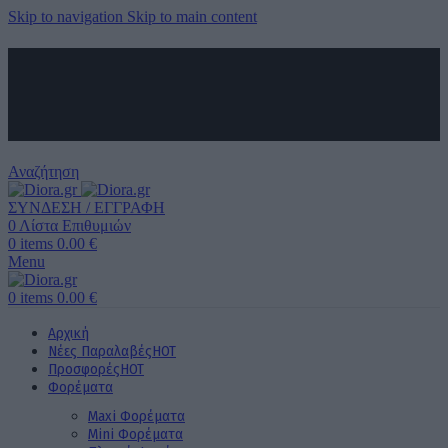
Skip to navigation
Skip to main content
ΑΠΟΣΤΟΛΗ ΣΕ ΟΛΗ ΤΗΝ ΕΛΛΑΔΑ ΚΑΙ ΚΥΠΡΟ
ΔΩΡΕΑΝ ΜΕΤΑΦΟΡΙΚΑ ΑΝΩ ΤΩΝ 60€ ΓΙΑ ΟΛΗ ΤΗΝ ΕΛΛΑΔΑ
ΤΗΛΕΦΩΝΙΚΕΣ ΠΑΡΑΓΓΕΛΙΕΣ
6989 725 945
Αναζήτηση
ΣΥΝΔΕΣΗ / ΕΓΓΡΑΦΗ
0
Λίστα Επιθυμιών
0
items
0.00
€
Menu
0
items
0.00
€
Αρχική
Νέες Παραλαβές
HOT
Προσφορές
HOT
Φορέματα
Maxi Φορέματα
Mini Φορέματα