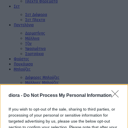
Πλεκτά Φορέματα
Σετ
Σετ Διάφορα
Σετ Πλεκτα
Παντελόνια
Δερματίνης
Μάλλινα
Τζιν
Υφασμάτινα
Σορτσάκια
Φούστες
Πουκάμισα
Μπλούζες
Διάφορες Μπλούζες
Μάλλινες Μπλούζες
Πλεκτές Μπλούζες
Φούτερ Μπλούζες
diora -
Do Not Process My Personal Information
Φορμές
Βελουτέ Φόρμες
If you wish to opt-out of the sale, sharing to third parties, or
Διάφορες Φόρμες
processing of your personal or sensitive information for
Φούτερ Φορμές
targeted advertising by us, please use the below opt-out
XL Μεγέθη
Πανωφόρια
section to confirm your selection. Please note that after your