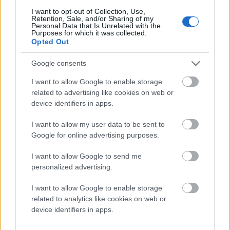
-10%
I want to opt-out of Collection, Use,
Retention, Sale, and/or Sharing of my
Add to compare
Personal Data that Is Unrelated with the
Purposes for which it was collected.
Βραχιόλι Precious Beads Triple
Opted Out
Original
Η
29.30
€
32.50
€
Google consents
price
τρέχουσα
Add to wishlist
I want to allow Google to enable storage
Προσθήκη στο καλάθι
was:
τιμή
related to advertising like cookies on web or
Quick view
32.50 €.
είναι:
device identifiers in apps.
Τρόποι Πληρωμής
29.30 €.
Τρόποι Αποστολής
I want to allow my user data to be sent to
Πολιτική επιστροφών
Google for online advertising purposes.
Όροι Χρήσης
Επικοινωνία
I want to allow Google to send me
personalized advertising.
Diora Newsletter
Όνομα
I want to allow Google to enable storage
Επώνυμο
related to analytics like cookies on web or
Email
device identifiers in apps.