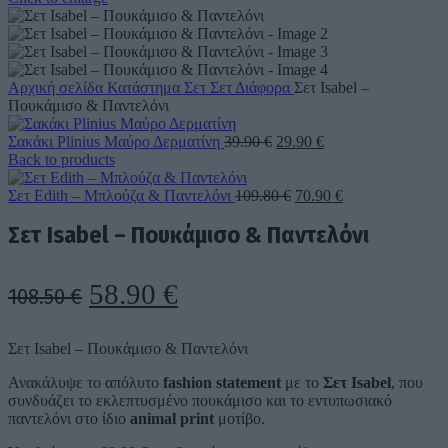
Αρχική σελίδα
Κατάστημα
Σετ
Σετ Διάφορα
Σετ Isabel –
Πουκάμισο & Παντελόνι
Original
Η
Σακάκι Plinius Μαύρο Δερματίνη
39.90
€
29.90
€
price
τρέχουσα
Back to products
was:
τιμή
39.90 €.
Original
είναι:
Η
Σετ Edith – Μπλούζα & Παντελόνι
109.80
€
70.90
€
price
29.90 €.
τρέχουσα
Σετ Isabel – Πουκάμισο & Παντελόνι
was:
τιμή
109.80 €.
είναι:
70.90 €.
Original
Η
58.90
€
108.50
€
price
τρέχουσα
Σετ Isabel – Πουκάμισο & Παντελόνι
was:
τιμή
Ανακάλυψε το απόλυτο
fashion statement
με το
Σετ Isabel
, που
108.50 €.
είναι:
συνδυάζει το εκλεπτυσμένο πουκάμισο και το εντυπωσιακό
58.90 €.
παντελόνι στο ίδιο
animal print
μοτίβο.