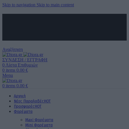
Skip to navigation
Skip to main content
ΑΠΟΣΤΟΛΗ ΣΕ ΟΛΗ ΤΗΝ ΕΛΛΑΔΑ ΚΑΙ ΚΥΠΡΟ
ΔΩΡΕΑΝ ΜΕΤΑΦΟΡΙΚΑ ΑΝΩ ΤΩΝ 60€ ΓΙΑ ΟΛΗ ΤΗΝ ΕΛΛΑΔΑ
ΤΗΛΕΦΩΝΙΚΕΣ ΠΑΡΑΓΓΕΛΙΕΣ
6989 725 945
Αναζήτηση
ΣΥΝΔΕΣΗ / ΕΓΓΡΑΦΗ
0
Λίστα Επιθυμιών
0
items
0.00
€
Menu
0
items
0.00
€
Αρχική
Νέες Παραλαβές
HOT
Προσφορές
HOT
Φορέματα
Maxi Φορέματα
Mini Φορέματα