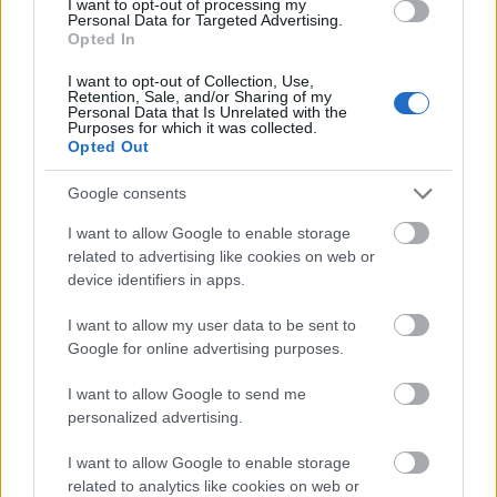
I want to opt-out of processing my
Personal Data for Targeted Advertising.
M
88-92
68-72
94-98
Opted In
L
92-96
72-76
98-102
I want to opt-out of Collection, Use,
Retention, Sale, and/or Sharing of my
Personal Data that Is Unrelated with the
Πληρωμές & Αποστολή
Purposes for which it was collected.
Opted Out
Τρόποι Πληρωμής
Google consents
Αντικαταβολή (κόστος 1€)
Πιστωτική / Χρεωστική κάρτα μέσω Viva / IRIS
I want to allow Google to enable storage
Τραπεζική κατάθεση (η αποστολή γίνεται μετά την
related to advertising like cookies on web or
επιβεβαίωση πληρωμής)
device identifiers in apps.
Αποστολή
I want to allow my user data to be sent to
Αποστολές σε Ελλάδα & Κύπρο
Google for online advertising purposes.
Box Now (κόστος 3.5€)
Δωρεάν μεταφορικά για αγορές άνω των 60€
I want to allow Google to send me
personalized advertising.
Επιστροφές
Δυνατότητα επιστροφής εντός 14 ημερών
I want to allow Google to enable storage
Τα προϊόντα πρέπει να είναι αφόρετα, άθικτα και με τα
related to analytics like cookies on web or