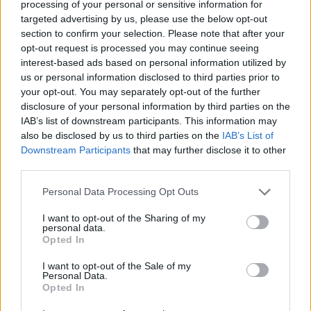
processing of your personal or sensitive information for
targeted advertising by us, please use the below opt-out
✔ Animal print σχέδιο σε γήινες αποχρώσεις
section to confirm your selection. Please note that after your
✔ Αέρινο πουκάμισο από μουσελίνα
✔ Παντελόνι με άνετη εφαρμογή και τσέπες
opt-out request is processed you may continue seeing
✔ Statement look για κάθε περίσταση
interest-based ads based on personal information utilized by
us or personal information disclosed to third parties prior to
Επιπλέον πληροφορίες
your opt-out. You may separately opt-out of the further
disclosure of your personal information by third parties on the
Επιπλέον πληροφορίες
IAB’s list of downstream participants. This information may
also be disclosed by us to third parties on the
IAB’s List of
Downstream Participants
that may further disclose it to other
Χρώμα
Εκρού
third parties.
Please note that this website/app uses one or more Google
Personal Data Processing Opt Outs
Μέγεθος
L
services and may gather and store information including but
not limited to your visit or usage behaviour. You may click to
I want to opt-out of the Sharing of my
Οδηγός Μεγεθών
personal data.
grant or deny consent to Google and its third-party tags to
Opted In
Οδηγός Μεγεθών
use your data for below specified purposes in below Google
consent section.
I want to opt-out of the Sale of my
Personal Data.
Μέγεθος
Στήθος (cm)
Μέση (cm)
Περιφέρεια (cm)
Opted In
S
84-88
64-68
90-94