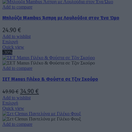
προϊόν
44.90 €.
είναι:
προϊόντος
έχει
Add to compare
29.90 €.
πολλαπλές
Μπλούζα Mambus Άσπρη με Λουλούδια στον Ένα Ώμο
παραλλαγές.
Οι
επιλογές
24.90
€
μπορούν
Add to wishlist
να
Αυτό
Επιλογή
επιλεγούν
το
Quick view
στη
προϊόν
-30%
σελίδα
έχει
του
πολλαπλές
προϊόντος
παραλλαγές.
Add to compare
Οι
ΣΕΤ Manus Γιλέκο & Φούστα σε Τζιν Σκούρο
επιλογές
μπορούν
να
Original
Η
34.90
€
49.90
€
επιλεγούν
price
τρέχουσα
Add to wishlist
στη
Αυτό
Επιλογή
σελίδα
was:
τιμή
το
Quick view
του
προϊόν
49.90 €.
είναι:
προϊόντος
έχει
34.90 €.
πολλαπλές
Add to compare
παραλλαγές.