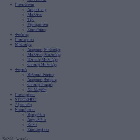
Παντελόνια
Δερματίνης
Μάλλινα
Τζιν
Υφασμάτινα
Σορτσάκια
Φούστες
Πουκάμισα
Μπλούζες
Διάφορες Μπλούζες
Μάλλινες Μπλούζες
Πλεκτές Μπλούζες
Φούτερ Μπλούζες
Φορμές
Βελουτέ Φόρμες
Διάφορες Φόρμες
Φούτερ Φορμές
XL Μεγέθη
Πανωφόρια
STOCK
ΗΟΤ
Aξεσουάρ
Κοσμήματα
Βραχιόλια
Δαχτυλίδια
Κολιέ
Σκουλαρίκια
Καλάθι Αγορών