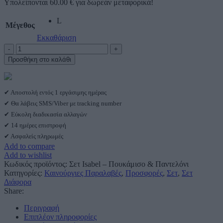
Υπολείπονται
60.00
€
για δωρεάν μεταφορικά!
L
Μέγεθος
Εκκαθάριση
Σετ
Isabel
Προσθήκη στο καλάθι
–
Πουκάμισο
&
Παντελόνι
✔ Αποστολή εντός 1 εργάσιμης ημέρας
ποσότητα
✔ Θα λάβεις SMS/Viber με tracking number
✔ Εύκολη διαδικασία αλλαγών
✔ 14 ημέρες επιστροφή
✔ Ασφαλείς πληρωμές
Add to compare
Add to wishlist
Κωδικός προϊόντος:
Σετ Isabel – Πουκάμισο & Παντελόνι
Κατηγορίες:
Καινούργιες Παραλαβές
,
Προσφορές
,
Σετ
,
Σετ
Διάφορα
Share:
Περιγραφή
Επιπλέον πληροφορίες