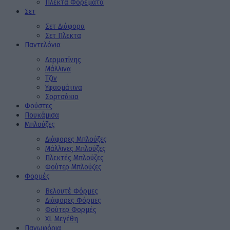
Πλεκτά Φορέματα
Σετ
Σετ Διάφορα
Σετ Πλεκτα
Παντελόνια
Δερματίνης
Μάλλινα
Τζιν
Υφασμάτινα
Σορτσάκια
Φούστες
Πουκάμισα
Μπλούζες
Διάφορες Μπλούζες
Μάλλινες Μπλούζες
Πλεκτές Μπλούζες
Φούτερ Μπλούζες
Φορμές
Βελουτέ Φόρμες
Διάφορες Φόρμες
Φούτερ Φορμές
XL Μεγέθη
Πανωφόρια