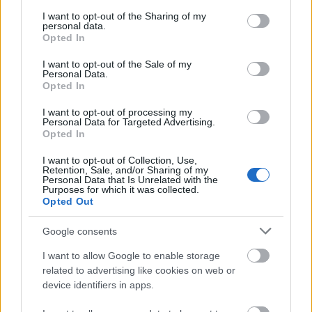
services and may gather and store information including but
Κόκκινος Μεγάλος Αρκούδος “I LOVE YOU”
not limited to your visit or usage behaviour. You may click to
I want to opt-out of the Sharing of my
personal data.
grant or deny consent to Google and its third-party tags to
48.00
€
Opted In
use your data for below specified purposes in below Google
consent section.
I want to opt-out of the Sale of my
Personal Data.
Opted In
I want to opt-out of processing my
Personal Data for Targeted Advertising.
Opted In
I want to opt-out of Collection, Use,
Retention, Sale, and/or Sharing of my
Personal Data that Is Unrelated with the
Purposes for which it was collected.
Γυναικείο δώρο αρκουδάκι Raffaello
Opted Out
29.90
€
Google consents
I want to allow Google to enable storage
related to advertising like cookies on web or
device identifiers in apps.