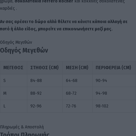
χρώμα,
σοκολατάκια Ferrero Rocher
και κόκκινες σοκολατένιες
καρδιές .
Αν σας αρέσει το δώρο αλλά θέλετε να κάνετε κάποια αλλαγή σε
ποτό ή άλλο είδος, μπορείτε να επικοινωνήσετε μαζί μας.
Οδηγός Μεγεθών
Οδηγός Μεγεθών
ΜΈΓΕΘΟΣ
ΣΤΉΘΟΣ (CM)
ΜΈΣΗ (CM)
ΠΕΡΙΦΈΡΕΙΑ (CM)
S
84-88
64-68
90-94
M
88-92
68-72
94-98
L
92-96
72-76
98-102
Πληρωμές & Αποστολή
Τρόποι Πληρωμής