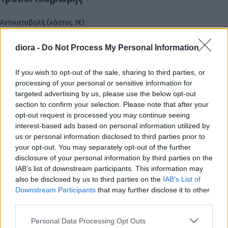
Αντικαταβολή (κόστος 1€)
Πιστωτική / Χρεωστική κάρτα μέσω Viva / IRIS
Τραπεζική κατάθεση (η αποστολή γίνεται μετά την επιβεβαίωση
diora -
Do Not Process My Personal Information
πληρωμής)
Αποστολή
If you wish to opt-out of the sale, sharing to third parties, or
processing of your personal or sensitive information for
targeted advertising by us, please use the below opt-out
Αποστολές σε Ελλάδα & Κύπρο
section to confirm your selection. Please note that after your
Box Now (κόστος 3.5€)
opt-out request is processed you may continue seeing
Δωρεάν μεταφορικά για αγορές άνω των 60€
interest-based ads based on personal information utilized by
Επιστροφές
us or personal information disclosed to third parties prior to
Δυνατότητα επιστροφής εντός 14 ημερών
your opt-out. You may separately opt-out of the further
Τα προϊόντα πρέπει να είναι αφόρετα, άθικτα και με τα ταμπελάκια τους
disclosure of your personal information by third parties on the
IAB’s list of downstream participants. This information may
Επιστροφή χρημάτων μέσω τραπεζικής κατάθεσης (έως 14 εργάσιμες)
also be disclosed by us to third parties on the
IAB’s List of
Τα έξοδα αποστολής & επιστροφής επιβαρύνουν τον πελάτη
Downstream Participants
that may further disclose it to other
Σχετικά προϊόντα
third parties.
Please note that this website/app uses one or more Google
Personal Data Processing Opt Outs