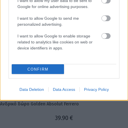
I want to allow my user data to be sent to
Google for online advertising purposes.
I want to allow Google to send me
personalized advertising.
Aνδρικό δώρο με αλυσίδα
I want to allow Google to enable storage
34.90
€
related to analytics like cookies on web or
device identifiers in apps.
CONFIRM
Data Deletion
Data Access
Privacy Policy
Ανδρικό δώρο Golden Absolut Ferrero
39.90
€