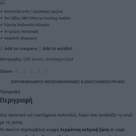
✔ Αποστολή εντός 1 εργάσιμης ημέρας
✔ Θα λάβεις SMS/Viber με tracking number
✔ Εύκολη διαδικασία αλλαγών
✔ 14 ημέρες επιστροφή
✔ Ασφαλείς πληρωμές
Add to compare
Add to wishlist
Κατηγορίες:
Gift boxes
,
Uncategorized
Share:
ΠΕΡΙΓΡΑΦΉ
ΟΔΗΓΌΣ ΜΕΓΕΘΏΝ
ΠΛΗΡΩΜΈΣ & ΑΠΟΣΤΟΛΉ
ΕΠΙΣΤΡΟΦΈΣ
Περιγραφή
Περιγραφή
Ένα πρακτικό και ταυτόχρονα πολυτελές δώρο που συνδυάζει το στυλ
με τη γεύση.
Το πακέτο περιλαμβάνει κομψή
δερμάτινη ανδρική ζώνη
σε καφέ