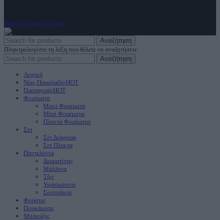
ΑρΓΕΜΗ: 144347948000
Diora Fashion Clothes
2023
Αναζήτηση
Πληκτρολογίστε τη λέξη που θέλετε να αναζητήσετε.
Αναζήτηση
Αρχική
Νέες Παραλαβές
HOT
Προσφορές
HOT
Φορέματα
Maxi Φορέματα
Mini Φορέματα
Πλεκτά Φορέματα
Σετ
Σετ Διάφορα
Σετ Πλεκτα
Παντελόνια
Δερματίνης
Μάλλινα
Τζιν
Υφασμάτινα
Σορτσάκια
Φούστες
Πουκάμισα
Μπλούζες