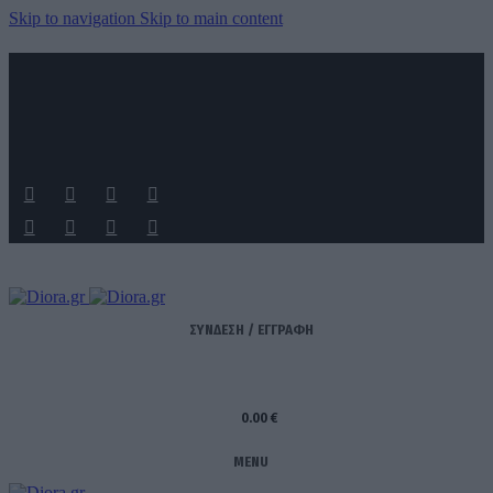
Skip to navigation
Skip to main content
ΑΠΟΣΤΟΛΗ ΣΕ ΟΛΗ ΤΗΝ ΕΛΛΑΔΑ ΚΑΙ ΚΥΠΡΟ
ΔΩΡΕΑΝ ΜΕΤΑΦΟΡΙΚΑ ΑΝΩ ΤΩΝ 60€ ΓΙΑ ΟΛΗ ΤΗΝ ΕΛΛΑΔΑ
ΤΗΛΕΦΩΝΙΚΕΣ ΠΑΡΑΓΓΕΛΙΕΣ
6989 725 945
ΣΥΝΔΕΣΗ / ΕΓΓΡΑΦΗ
0.00
€
MENU