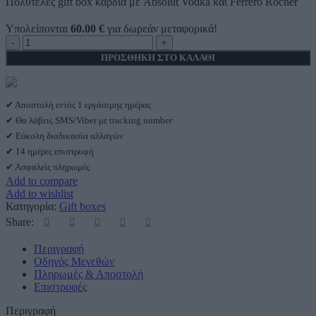
Πολυτελές gift box καρδιά με Absolut Vodka και Ferrero Rocher
Υπολείπονται
60.00
€
για δωρεάν μεταφορικά!
Ανδρικό
δώρο
ΠΡΟΣΘΉΚΗ ΣΤΟ ΚΑΛΆΘΙ
Golden
Absolut
Ferrero
ποσότητα
✔ Αποστολή εντός 1 εργάσιμης ημέρας
✔ Θα λάβεις SMS/Viber με tracking number
✔ Εύκολη διαδικασία αλλαγών
✔ 14 ημέρες επιστροφή
✔ Ασφαλείς πληρωμές
Add to compare
Add to wishlist
Κατηγορία:
Gift boxes
Share:
Περιγραφή
Οδηγός Μεγεθών
Πληρωμές & Αποστολή
Επιστροφές
Περιγραφή