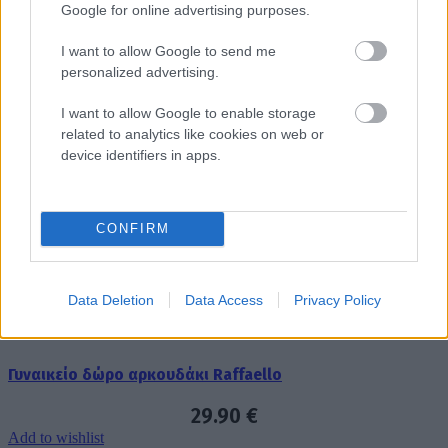
Google for online advertising purposes.
Ανδρικό δώρο σε μαύρη κασετίνα καρδιά
I want to allow Google to send me
personalized advertising.
59.90
€
Add to wishlist
I want to allow Google to enable storage
Προσθήκη στο καλάθι
related to analytics like cookies on web or
Quick view
device identifiers in apps.
Κόκκινος Μεγάλος Αρκούδος “I LOVE YOU”
CONFIRM
48.00
€
Add to wishlist
Προσθήκη στο καλάθι
Data Deletion
Data Access
Privacy Policy
Quick view
Γυναικείο δώρο αρκουδάκι Raffaello
29.90
€
Add to wishlist