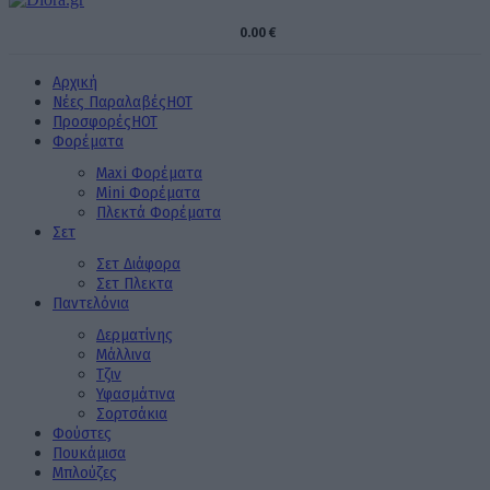
0.00
€
Αρχική
Νέες Παραλαβές
HOT
Προσφορές
HOT
Φορέματα
Maxi Φορέματα
Mini Φορέματα
Πλεκτά Φορέματα
Σετ
Σετ Διάφορα
Σετ Πλεκτα
Παντελόνια
Δερματίνης
Μάλλινα
Τζιν
Υφασμάτινα
Σορτσάκια
Φούστες
Πουκάμισα
Μπλούζες