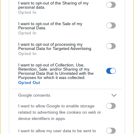
Τρόποι Πληρωμής
not limited to your visit or usage behaviour. You may click to
I want to opt-out of the Sharing of my
personal data.
grant or deny consent to Google and its third-party tags to
Opted In
Αντικαταβολή (κόστος 1€)
use your data for below specified purposes in below Google
Πιστωτική / Χρεωστική κάρτα μέσω Viva / IRIS
consent section.
I want to opt-out of the Sale of my
Τραπεζική κατάθεση (η αποστολή γίνεται μετά την
Personal Data.
επιβεβαίωση πληρωμής)
Opted In
Αποστολή
I want to opt-out of processing my
Personal Data for Targeted Advertising.
Opted In
Αποστολές σε Ελλάδα & Κύπρο
Box Now (κόστος 3.5€)
I want to opt-out of Collection, Use,
Δωρεάν μεταφορικά για αγορές άνω των 60€
Retention, Sale, and/or Sharing of my
Personal Data that Is Unrelated with the
Επιστροφές
Purposes for which it was collected.
Opted Out
Δυνατότητα επιστροφής εντός 14 ημερών
Τα προϊόντα πρέπει να είναι αφόρετα, άθικτα και με τα
Google consents
ταμπελάκια τους
Επιστροφή χρημάτων μέσω τραπεζικής κατάθεσης (έως 14
I want to allow Google to enable storage
εργάσιμες)
related to advertising like cookies on web or
Τα έξοδα αποστολής & επιστροφής επιβαρύνουν τον πελάτη
device identifiers in apps.
Σχετικά προϊόντα
I want to allow my user data to be sent to