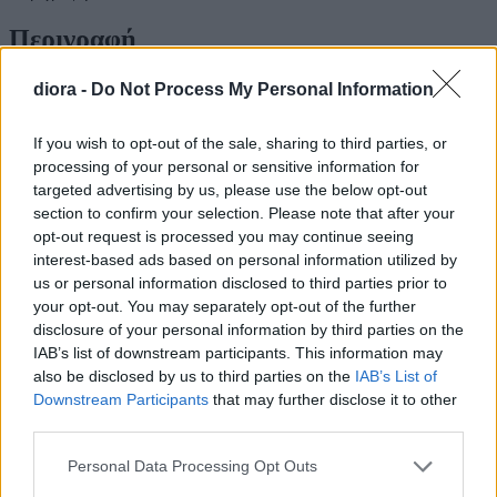
Περιγραφή
Μια premium και επιβλητική επιλογή που συνδυάζει την
diora -
Do Not Process My Personal Information
καθαρότητα της βότκας με τη χρυσή πολυτέλεια της σοκολάτας.
Το πακέτο περιέχει:
Absolut Vodka
(50ml) και σοκολατάκια
If you wish to opt-out of the sale, sharing to third parties, or
Ferrero Rocher
.
Αν σας αρέσει το δώρο αλλά θέλετε να κάνετε κάποια αλλαγή σε
processing of your personal or sensitive information for
ποτό ή άλλο είδος, μπορείτε να επικοινωνήσετε μαζί μας.
targeted advertising by us, please use the below opt-out
Οδηγός Μεγεθών
section to confirm your selection. Please note that after your
opt-out request is processed you may continue seeing
Οδηγός Μεγεθών
interest-based ads based on personal information utilized by
us or personal information disclosed to third parties prior to
Μέγεθος
Στήθος (cm)
Μέση (cm)
Περιφέρεια (cm)
your opt-out. You may separately opt-out of the further
disclosure of your personal information by third parties on the
S
84-88
64-68
90-94
IAB’s list of downstream participants. This information may
also be disclosed by us to third parties on the
IAB’s List of
M
88-92
68-72
94-98
Downstream Participants
that may further disclose it to other
third parties.
L
92-96
72-76
98-102
Please note that this website/app uses one or more Google
Πληρωμές & Αποστολή
Personal Data Processing Opt Outs
services and may gather and store information including but