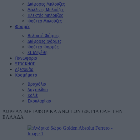
Διάφορες Μπλούζες
Μάλλινες Μπλούζες
Πλεκτές Μπλούζες
Φούτερ Μπλούζες
Φορμές
Βελουτέ Φόρμες
Διάφορες Φόρμες
Φούτερ Φορμές
XL Μεγέθη
Πανωφόρια
STOCK
ΗΟΤ
Aξεσουάρ
Κοσμήματα
Βραχιόλια
Δαχτυλίδια
Κολιέ
Σκουλαρίκια
ΔΩΡΕΑΝ ΜΕΤΑΦΟΡΙΚΑ ΑΝΩ ΤΩΝ 60€ ΓΙΑ ΟΛΗ ΤΗΝ
ΕΛΛΑΔΑ