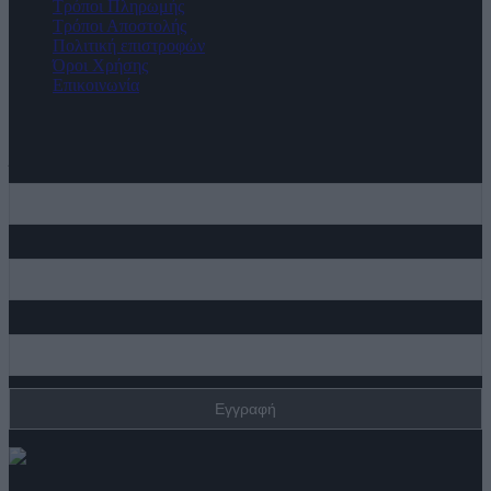
Τρόποι Πληρωμής
Τρόποι Αποστολής
Πολιτική επιστροφών
Όροι Χρήσης
Επικοινωνία
Diora Newsletter
Όνομα
Επώνυμο
Email