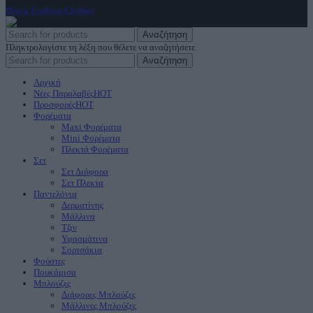
Diora Fashion Clothes
2023
Αναζήτηση
Πληκτρολογίστε τη λέξη που θέλετε να αναζητήσετε.
Αναζήτηση
Αρχική
Νέες Παραλαβές
HOT
Προσφορές
HOT
Φορέματα
Maxi Φορέματα
Mini Φορέματα
Πλεκτά Φορέματα
Σετ
Σετ Διάφορα
Σετ Πλεκτα
Παντελόνια
Δερματίνης
Μάλλινα
Τζιν
Υφασμάτινα
Σορτσάκια
Φούστες
Πουκάμισα
Μπλούζες
Διάφορες Μπλούζες
Μάλλινες Μπλούζες