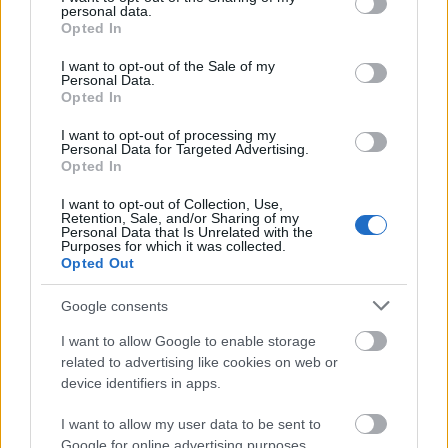
personal data.
grant or deny consent to Google and its third-party tags to
Opted In
Αποστολές σε Ελλάδα & Κύπρο
use your data for below specified purposes in below Google
Box Now (κόστος 3.5€)
consent section.
I want to opt-out of the Sale of my
Δωρεάν μεταφορικά για αγορές άνω των 60€
Personal Data.
Opted In
Επιστροφές
I want to opt-out of processing my
Δυνατότητα επιστροφής εντός 14 ημερών
Personal Data for Targeted Advertising.
Τα προϊόντα πρέπει να είναι αφόρετα, άθικτα και με τα
Opted In
ταμπελάκια τους
Επιστροφή χρημάτων μέσω τραπεζικής κατάθεσης (έως 14
I want to opt-out of Collection, Use,
εργάσιμες)
Retention, Sale, and/or Sharing of my
Τα έξοδα αποστολής & επιστροφής επιβαρύνουν τον πελάτη
Personal Data that Is Unrelated with the
Purposes for which it was collected.
Opted Out
Σχετικά προϊόντα
Google consents
I want to allow Google to enable storage
Add to compare
related to advertising like cookies on web or
device identifiers in apps.
Σετ Φόρμα – Red Comfort
44.90
€
I want to allow my user data to be sent to
Google for online advertising purposes.