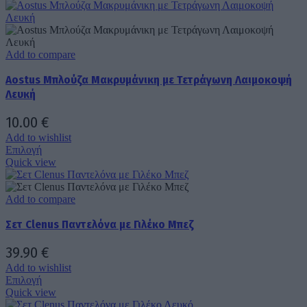
προϊόν
του
έχει
προϊόντος
πολλαπλές
παραλλαγές.
Οι
Add to compare
επιλογές
Aostus Μπλούζα Μακρυμάνικη με Τετράγωνη Λαιμοκοψή
μπορούν
να
Λευκή
επιλεγούν
στη
10.00
€
σελίδα
Add to wishlist
του
Αυτό
Επιλογή
προϊόντος
το
Quick view
προϊόν
έχει
πολλαπλές
Add to compare
παραλλαγές.
Σετ Clenus Παντελόνα με Γιλέκο Μπεζ
Οι
επιλογές
μπορούν
39.90
€
να
Add to wishlist
επιλεγούν
Αυτό
Επιλογή
στη
το
Quick view
σελίδα
προϊόν