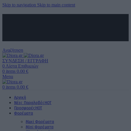
Skip to navigation
Skip to main content
ΑΠΟΣΤΟΛΗ ΣΕ ΟΛΗ ΤΗΝ ΕΛΛΑΔΑ ΚΑΙ ΚΥΠΡΟ
ΔΩΡΕΑΝ ΜΕΤΑΦΟΡΙΚΑ ΑΝΩ ΤΩΝ 60€ ΓΙΑ ΟΛΗ ΤΗΝ ΕΛΛΑΔΑ
ΤΗΛΕΦΩΝΙΚΕΣ ΠΑΡΑΓΓΕΛΙΕΣ
6989 725 945
Αναζήτηση
ΣΥΝΔΕΣΗ / ΕΓΓΡΑΦΗ
0
Λίστα Επιθυμιών
0
items
0.00
€
Menu
0
items
0.00
€
Αρχική
Νέες Παραλαβές
HOT
Προσφορές
HOT
Φορέματα
Maxi Φορέματα
Mini Φορέματα