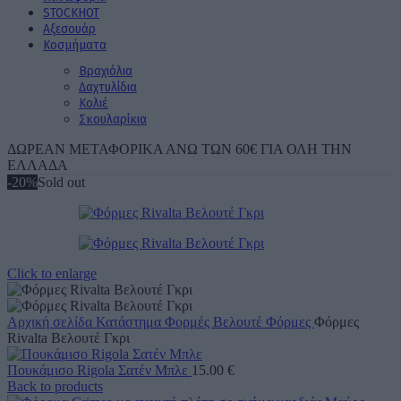
STOCK
ΗΟΤ
Aξεσουάρ
Κοσμήματα
Βραχιόλια
Δαχτυλίδια
Κολιέ
Σκουλαρίκια
ΔΩΡΕΑΝ ΜΕΤΑΦΟΡΙΚΑ ΑΝΩ ΤΩΝ 60€ ΓΙΑ ΟΛΗ ΤΗΝ
ΕΛΛΑΔΑ
-20%
Sold out
Click to enlarge
Αρχική σελίδα
Κατάστημα
Φορμές
Βελουτέ Φόρμες
Φόρμες
Rivalta Βελουτέ Γκρι
Πουκάμισο Rigola Σατέν Μπλε
15.00
€
Back to products