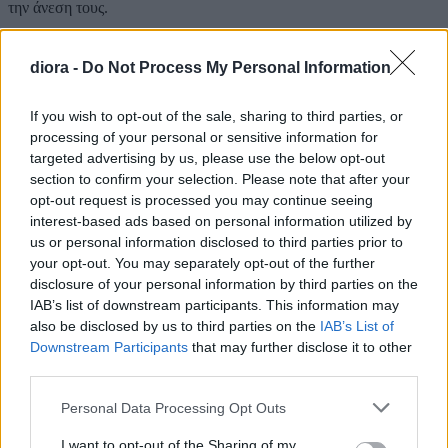
την άνεση τους.
Οδηγός Μεγεθών
diora -
Do Not Process My Personal Information
Οδηγός Μεγεθών
If you wish to opt-out of the sale, sharing to third parties, or
Μέγεθος
Στήθος (cm)
Μέση (cm)
Περιφέρεια (cm)
processing of your personal or sensitive information for
targeted advertising by us, please use the below opt-out
S
84-88
64-68
90-94
section to confirm your selection. Please note that after your
opt-out request is processed you may continue seeing
M
88-92
68-72
94-98
interest-based ads based on personal information utilized by
us or personal information disclosed to third parties prior to
L
92-96
72-76
98-102
your opt-out. You may separately opt-out of the further
Πληρωμές & Αποστολή
disclosure of your personal information by third parties on the
IAB’s list of downstream participants. This information may
Τρόποι Πληρωμής
also be disclosed by us to third parties on the
IAB’s List of
Downstream Participants
that may further disclose it to other
Αντικαταβολή (κόστος 1€)
third parties.
Πιστωτική / Χρεωστική κάρτα μέσω Viva / IRIS
Τραπεζική κατάθεση (η αποστολή γίνεται μετά την
Please note that this website/app uses one or more Google
επιβεβαίωση πληρωμής)
Personal Data Processing Opt Outs
services and may gather and store information including but
Αποστολή
not limited to your visit or usage behaviour. You may click to
I want to opt-out of the Sharing of my