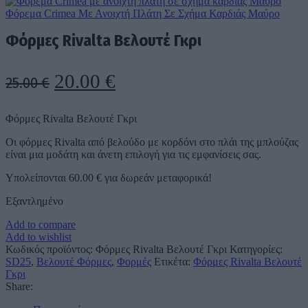
Φόρεμα Crimea Με Ανοιχτή Πλάτη Σε Σχήμα Καρδιάς Μαύρο
Φόρμες Rivalta Βελουτέ Γκρι
Original
Η
20.00
€
25.00
€
price
τρέχουσα
Φόρμες Rivalta Βελουτέ Γκρι
was:
τιμή
Οι φόρμες Rivalta από βελούδο με κορδόνι στο πλάι της μπλούζας
25.00 €.
είναι:
είναι μια μοδάτη και άνετη επιλογή για τις εμφανίσεις σας.
20.00 €.
Υπολείπονται
60.00
€
για δωρεάν μεταφορικά!
Εξαντλημένο
Add to compare
Add to wishlist
Κωδικός προϊόντος:
Φόρμες Rivalta Βελουτέ Γκρι
Κατηγορίες:
SD25
,
Βελουτέ Φόρμες
,
Φορμές
Ετικέτα:
Φόρμες Rivalta Βελουτέ
Γκρι
Share: