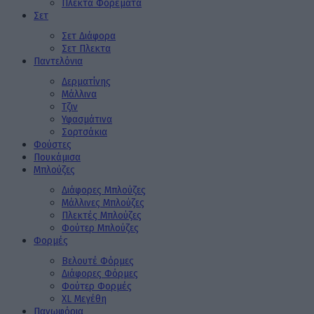
Πλεκτά Φορέματα
Σετ
Σετ Διάφορα
Σετ Πλεκτα
Παντελόνια
Δερματίνης
Μάλλινα
Τζιν
Υφασμάτινα
Σορτσάκια
Φούστες
Πουκάμισα
Μπλούζες
Διάφορες Μπλούζες
Μάλλινες Μπλούζες
Πλεκτές Μπλούζες
Φούτερ Μπλούζες
Φορμές
Βελουτέ Φόρμες
Διάφορες Φόρμες
Φούτερ Φορμές
XL Μεγέθη
Πανωφόρια