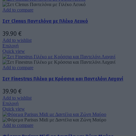
του
έχει
προϊόντος
πολλαπλές
Add to compare
παραλλαγές.
Σετ Clenus Παντελόνα με Γιλέκο Λευκό
Οι
επιλογές
μπορούν
39.90
€
να
Add to wishlist
επιλεγούν
Αυτό
Επιλογή
στη
το
Quick view
σελίδα
προϊόν
του
έχει
προϊόντος
πολλαπλές
Add to compare
παραλλαγές.
Σετ Finestrus Γιλέκο με Κρόσσια και Παντελόνι Λαχανί
Οι
επιλογές
μπορούν
39.90
€
να
Add to wishlist
επιλεγούν
Αυτό
Επιλογή
στη
το
Quick view
σελίδα
προϊόν
του
έχει
προϊόντος
πολλαπλές
Add to compare
παραλλαγές.
Οι