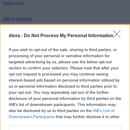
Quick view
Add to compare
Κολιέ χειροποίητο με φύλλα ελιας
diora -
Do Not Process My Personal Information
29.90
€
Add to wishlist
If you wish to opt-out of the sale, sharing to third parties, or
Προσθήκη στο καλάθι
processing of your personal or sensitive information for
Quick view
targeted advertising by us, please use the below opt-out
section to confirm your selection. Please note that after your
Add to compare
opt-out request is processed you may continue seeing
interest-based ads based on personal information utilized by
Ατσάλινο Βραχιόλι Με Ζιργκόν
us or personal information disclosed to third parties prior to
your opt-out. You may separately opt-out of the further
19.90
€
disclosure of your personal information by third parties on the
Add to wishlist
IAB’s list of downstream participants. This information may
Προσθήκη στο καλάθι
also be disclosed by us to third parties on the
IAB’s List of
Quick view
Downstream Participants
that may further disclose it to other
third parties.
Add to compare