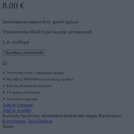
8.00
€
Σκουλαρίκια καρφωτά σε χρυσό χρώμα
Υπολείπονται
60.00
€
για δωρεάν μεταφορικά!
1 σε απόθεμα
Σκουλαρίκια
Προσθήκη στο καλάθι
σε
χρυσό
χρώμα
✔ Αποστολή εντός 1 εργάσιμης ημέρας
ποσότητα
✔ Θα λάβεις SMS/Viber με tracking number
✔ Εύκολη διαδικασία αλλαγών
✔ 14 ημέρες επιστροφή
✔ Ασφαλείς πληρωμές
Add to compare
Add to wishlist
Κωδικός προϊόντος:
skoularikia-karfota-me-zirgon
Κατηγορίες:
Κοσμήματα
,
Σκουλαρίκια
Share: