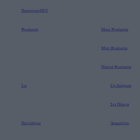
Προσφορές
HOT
Φορέματα
Maxi Φορέματα
Mini Φορέματα
Πλεκτά Φορέματα
Σετ
Σετ Διάφορα
Σετ Πλεκτα
Παντελόνια
Δερματίνης