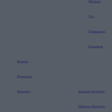
Μάλλινα
Τζιν
Υφασμάτινα
Σορτσάκια
Φούστες
Πουκάμισα
Μπλούζες
Διάφορες Μπλούζες
Μάλλινες Μπλούζες