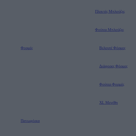
Πλεκτές Μπλούζες
Φούτερ Μπλούζες
Φορμές
Βελουτέ Φόρμες
Διάφορες Φόρμες
Φούτερ Φορμές
XL Μεγέθη
Πανωφόρια