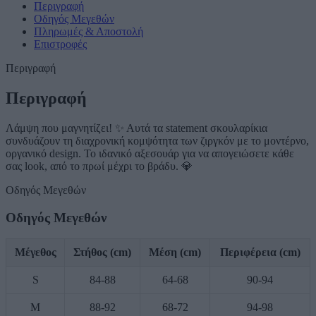
Περιγραφή
Οδηγός Μεγεθών
Πληρωμές & Αποστολή
Επιστροφές
Περιγραφή
Περιγραφή
Λάμψη που μαγνητίζει! ✨ Αυτά τα statement σκουλαρίκια
συνδυάζουν τη διαχρονική κομψότητα των ζιργκόν με το μοντέρνο,
οργανικό design. Το ιδανικό αξεσουάρ για να απογειώσετε κάθε
σας look, από το πρωί μέχρι το βράδυ. 💎
Οδηγός Μεγεθών
Οδηγός Μεγεθών
Μέγεθος
Στήθος (cm)
Μέση (cm)
Περιφέρεια (cm)
S
84-88
64-68
90-94
M
88-92
68-72
94-98