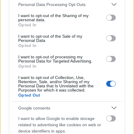
Please note that this website/app uses one or more Google
Personal Data Processing Opt Outs
Ατσάλινο Βραχιόλι Με Ζιργκόν
services and may gather and store information including but
not limited to your visit or usage behaviour. You may click to
I want to opt-out of the Sharing of my
personal data.
19.90
€
grant or deny consent to Google and its third-party tags to
Opted In
use your data for below specified purposes in below Google
Add to wishlist
Προσθήκη στο καλάθι
consent section.
I want to opt-out of the Sale of my
Quick view
Personal Data.
Opted In
Add to compare
I want to opt-out of processing my
Επίχρυσο βραχιόλι με μαύρα ζιργκόν
Personal Data for Targeted Advertising.
Opted In
10.00
€
I want to opt-out of Collection, Use,
Add to wishlist
Retention, Sale, and/or Sharing of my
Προσθήκη στο καλάθι
Personal Data that Is Unrelated with the
Purposes for which it was collected.
Quick view
Opted Out
Add to compare
Google consents
Σκουλαρίκια με καφέ σμάλτο
I want to allow Google to enable storage
6.90
€
related to advertising like cookies on web or
device identifiers in apps.
Add to wishlist