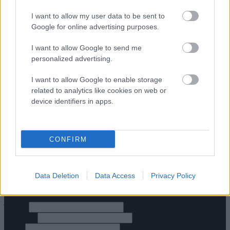
Προσθήκη στο καλάθι
Quick view
I want to allow my user data to be sent to
-10%
Google for online advertising purposes.
Add to compare
I want to allow Google to send me
personalized advertising.
Fabric Summer Flower Κολιέ – Λευκό
Original
Η
23.85
€
I want to allow Google to enable storage
26.50
€
related to analytics like cookies on web or
price
τρέχουσα
Add to wishlist
device identifiers in apps.
Προσθήκη στο καλάθι
was:
τιμή
Quick view
26.50 €.
είναι:
Τρόποι Πληρωμής
23.85 €.
Τρόποι Αποστολής
CONFIRM
Πολιτική επιστροφών
Όροι Χρήσης
Επικοινωνία
Data Deletion
Data Access
Privacy Policy
Diora Newsletter
Όνομα
Επώνυμο
Email