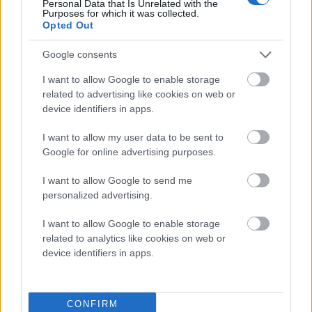
Personal Data that Is Unrelated with the
Αποστολές σε Ελλάδα & Κύπρο
Purposes for which it was collected.
Box Now (κόστος 3.5€)
Opted Out
Δωρεάν μεταφορικά για αγορές άνω των 60€
Google consents
Επιστροφές
Δυνατότητα επιστροφής εντός 14 ημερών
I want to allow Google to enable storage
Τα προϊόντα πρέπει να είναι αφόρετα, άθικτα και με τα ταμπελάκια τους
related to advertising like cookies on web or
Επιστροφή χρημάτων μέσω τραπεζικής κατάθεσης (έως 14 εργάσιμες)
device identifiers in apps.
Τα έξοδα αποστολής & επιστροφής επιβαρύνουν τον πελάτη
I want to allow my user data to be sent to
Σχετικά προϊόντα
Google for online advertising purposes.
I want to allow Google to send me
personalized advertising.
Ατσάλινη χειροπέδα
Ατσάλινο Βραχιόλι Με
επιχρυσωμενη
Ζιργκόν
I want to allow Google to enable storage
related to analytics like cookies on web or
device identifiers in apps.
15.00
€
19.90
€
CONFIRM