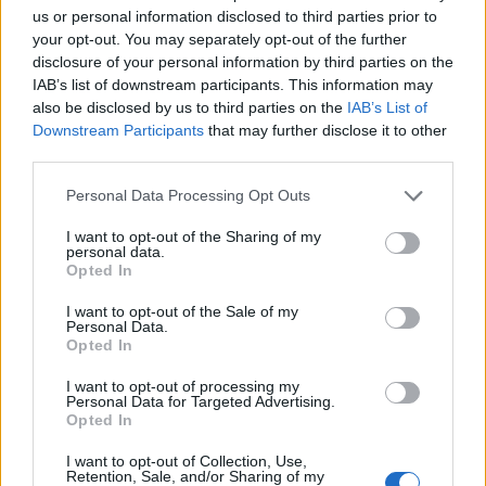
us or personal information disclosed to third parties prior to
your opt-out. You may separately opt-out of the further
ΜΈΓΕΘΟΣ
ΣΤΉΘΟΣ (CM)
ΜΈΣΗ (CM)
ΠΕΡΙΦΈΡΕΙΑ (CM)
disclosure of your personal information by third parties on the
IAB’s list of downstream participants. This information may
S
84-88
64-68
90-94
also be disclosed by us to third parties on the
IAB’s List of
Downstream Participants
that may further disclose it to other
M
88-92
68-72
94-98
third parties.
L
92-96
72-76
98-102
Please note that this website/app uses one or more Google
Personal Data Processing Opt Outs
services and may gather and store information including but
not limited to your visit or usage behaviour. You may click to
I want to opt-out of the Sharing of my
personal data.
Πληρωμές & Αποστολή
grant or deny consent to Google and its third-party tags to
Opted In
Τρόποι Πληρωμής
use your data for below specified purposes in below Google
consent section.
I want to opt-out of the Sale of my
Personal Data.
Αντικαταβολή (κόστος 1€)
Opted In
Πιστωτική / Χρεωστική κάρτα μέσω Viva / IRIS
I want to opt-out of processing my
Τραπεζική κατάθεση (η αποστολή γίνεται μετά την επιβεβαίωση
Personal Data for Targeted Advertising.
πληρωμής)
Opted In
Αποστολή
I want to opt-out of Collection, Use,
Retention, Sale, and/or Sharing of my