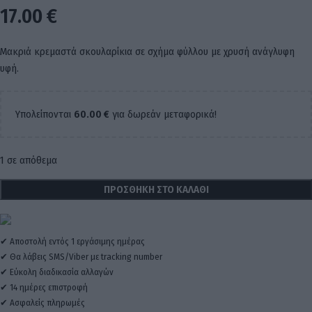
17.00
€
Μακριά κρεμαστά σκουλαρίκια σε σχήμα φύλλου με χρυσή ανάγλυφη
υφή.
Υπολείπονται
60.00
€
για δωρεάν μεταφορικά!
1 σε απόθεμα
ΠΡΟΣΘΉΚΗ ΣΤΟ ΚΑΛΆΘΙ
✔ Αποστολή εντός 1 εργάσιμης ημέρας
✔ Θα λάβεις SMS/Viber με tracking number
✔ Εύκολη διαδικασία αλλαγών
✔ 14 ημέρες επιστροφή
✔ Ασφαλείς πληρωμές