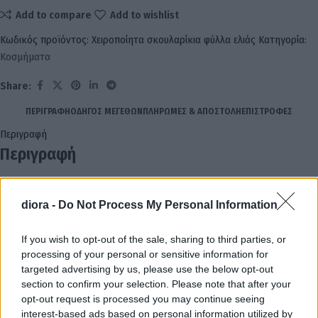
Add to compare
Add to wishlist
Κωδικός προϊόντος:
Χειροποίητα σκουλαρίκια φύλλα ελιάς
Κατηγορία:
Κοσμήματα
Share:
ΠΕΡΙΓΡΑΦΉ
ΟΔΗΓΌΣ ΜΕΓΕΘΏΝ
ΠΛΗΡΩΜΈΣ & ΑΠΟΣΤΟΛΉ
ΕΠΙΣΤΡΟΦΈΣ
Περιγραφή
Περιγραφή
Εντυπωσιακά, μακριά κρεμαστά σκουλαρίκια σε λαμπερή χρυσή
diora -
Do Not Process My Personal Information
απόχρωση. Έχουν κομψό σχεδιασμό σε σχήμα στενόμακρου φύλλου με
ανάγλυφη μεταλλική υφή που ιριδίζει όμορφα στο φως, προσφέροντας
If you wish to opt-out of the sale, sharing to third parties, or
μια minimal αλλά και statement boho αισθητική που αναδεικνύει κάθε
processing of your personal or sensitive information for
εμφάνιση
targeted advertising by us, please use the below opt-out
section to confirm your selection. Please note that after your
Οδηγός Μεγεθών
opt-out request is processed you may continue seeing
Οδηγός Μεγεθών
interest-based ads based on personal information utilized by