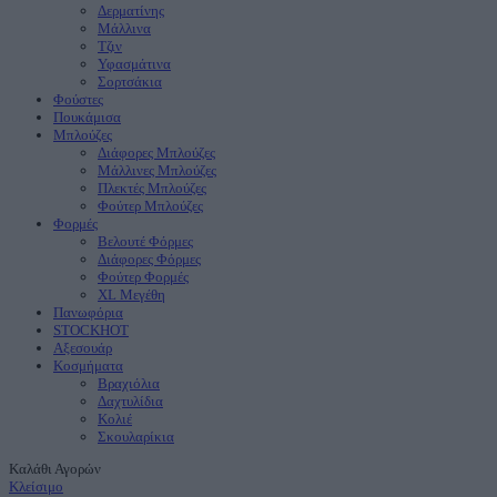
Δερματίνης
Μάλλινα
Τζιν
Υφασμάτινα
Σορτσάκια
Φούστες
Πουκάμισα
Μπλούζες
Διάφορες Μπλούζες
Μάλλινες Μπλούζες
Πλεκτές Μπλούζες
Φούτερ Μπλούζες
Φορμές
Βελουτέ Φόρμες
Διάφορες Φόρμες
Φούτερ Φορμές
XL Μεγέθη
Πανωφόρια
STOCK
ΗΟΤ
Aξεσουάρ
Κοσμήματα
Βραχιόλια
Δαχτυλίδια
Κολιέ
Σκουλαρίκια
Καλάθι Αγορών
Κλείσιμο