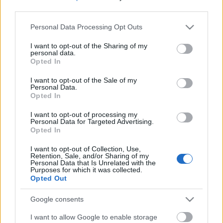
STOCK
ΗΟΤ
third parties.
Aξεσουάρ
Κοσμήματα
Please note that this website/app uses one or more Google
Personal Data Processing Opt Outs
services and may gather and store information including but
Βραχιόλια
not limited to your visit or usage behaviour. You may click to
I want to opt-out of the Sharing of my
Δαχτυλίδια
personal data.
grant or deny consent to Google and its third-party tags to
Κολιέ
Opted In
Σκουλαρίκια
use your data for below specified purposes in below Google
consent section.
I want to opt-out of the Sale of my
ΔΩΡΕΑΝ ΜΕΤΑΦΟΡΙΚΑ ΑΝΩ ΤΩΝ 60€ ΓΙΑ ΟΛΗ ΤΗΝ
Personal Data.
ΕΛΛΑΔΑ
Opted In
Κλείσιμο
Αρχική σελίδα
Κατάστημα
Προϊόντα με ετικέτα “Πουκάμισο
I want to opt-out of processing my
Candiolo Φαρδύ Κυπαρισσί”
Personal Data for Targeted Advertising.
Δεν βρέθηκε κανένα προϊόν που να ταιριάζει με την επιλογή σας.
Opted In
Αναζήτηση
I want to opt-out of Collection, Use,
Τρόποι Πληρωμής
Retention, Sale, and/or Sharing of my
Personal Data that Is Unrelated with the
Τρόποι Αποστολής
Purposes for which it was collected.
Πολιτική επιστροφών
Opted Out
Όροι Χρήσης
Επικοινωνία
Google consents
Diora Newsletter
I want to allow Google to enable storage