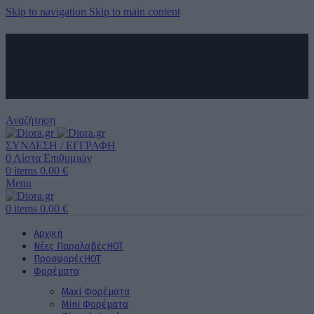
Skip to navigation
Skip to main content
ΑΠΟΣΤΟΛΗ ΣΕ ΟΛΗ ΤΗΝ ΕΛΛΑΔΑ ΚΑΙ ΚΥΠΡΟ
ΔΩΡΕΑΝ ΜΕΤΑΦΟΡΙΚΑ ΑΝΩ ΤΩΝ 60€ ΓΙΑ ΟΛΗ ΤΗΝ ΕΛΛΑΔΑ
ΤΗΛΕΦΩΝΙΚΕΣ ΠΑΡΑΓΓΕΛΙΕΣ
6989 725 945
Αναζήτηση
ΣΥΝΔΕΣΗ / ΕΓΓΡΑΦΗ
0
Λίστα Επιθυμιών
0
items
0.00
€
Menu
0
items
0.00
€
Αρχική
Νέες Παραλαβές
HOT
Προσφορές
HOT
Φορέματα
Maxi Φορέματα
Mini Φορέματα