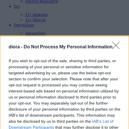
Πλεκτά Φορέματα
Σετ
Σετ Διάφορα
Σετ Πλεκτα
Παντελόνια
Δερματίνης
Μάλλινα
Τζιν
diora -
Do Not Process My Personal Information
Υφασμάτινα
Σορτσάκια
Φούστες
If you wish to opt-out of the sale, sharing to third parties, or
Πουκάμισα
processing of your personal or sensitive information for
Μπλούζες
targeted advertising by us, please use the below opt-out
Διάφορες Μπλούζες
section to confirm your selection. Please note that after your
Μάλλινες Μπλούζες
opt-out request is processed you may continue seeing
Πλεκτές Μπλούζες
interest-based ads based on personal information utilized by
Φούτερ Μπλούζες
us or personal information disclosed to third parties prior to
Φορμές
your opt-out. You may separately opt-out of the further
Βελουτέ Φόρμες
disclosure of your personal information by third parties on the
Διάφορες Φόρμες
IAB’s list of downstream participants. This information may
Φούτερ Φορμές
also be disclosed by us to third parties on the
IAB’s List of
XL Μεγέθη
Downstream Participants
that may further disclose it to other
Πανωφόρια