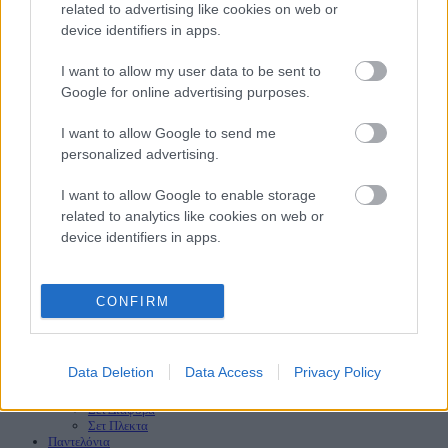
related to advertising like cookies on web or
Όνομα
device identifiers in apps.
Επώνυμο
Email
I want to allow my user data to be sent to
Google for online advertising purposes.
I want to allow Google to send me
ΑρΓΕΜΗ: 144347948000
personalized advertising.
Diora Fashion Clothes
2023
I want to allow Google to enable storage
Αναζήτηση
related to analytics like cookies on web or
Πληκτρολογίστε τη λέξη που θέλετε να αναζητήσετε.
device identifiers in apps.
Αναζήτηση
Αρχική
Νέες Παραλαβές
HOT
CONFIRM
Προσφορές
HOT
Φορέματα
Maxi Φορέματα
Mini Φορέματα
Data Deletion
Data Access
Privacy Policy
Πλεκτά Φορέματα
Σετ
Σετ Διάφορα
Σετ Πλεκτα
Παντελόνια