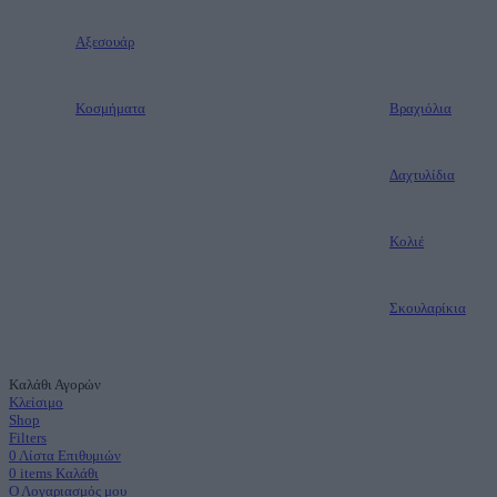
Aξεσουάρ
Κοσμήματα
Βραχιόλια
Δαχτυλίδια
Κολιέ
Σκουλαρίκια
Καλάθι Αγορών
Κλείσιμο
Shop
Filters
0
Λίστα Επιθυμιών
0
items
Καλάθι
Ο Λογαριασμός μου