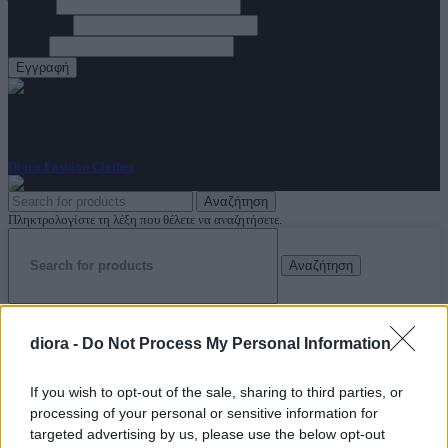
Όνομα
Επώνυμο
Email
ΑρΓΕΜΗ: 144347948000
Diora Fashion Clothes
2023
Αναζήτηση
Πληκτρολογίστε τη λέξη που θέλετε να αναζητήσετε.
Αναζήτηση
Αρχική
diora -
Do Not Process My Personal Information
Νέες Παραλαβές
HOT
If you wish to opt-out of the sale, sharing to third parties, or
processing of your personal or sensitive information for
targeted advertising by us, please use the below opt-out