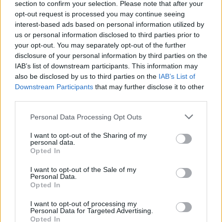
Προσφορές
HOT
section to confirm your selection. Please note that after your
opt-out request is processed you may continue seeing
interest-based ads based on personal information utilized by
Φορέματα
Maxi Φορέματα
us or personal information disclosed to third parties prior to
your opt-out. You may separately opt-out of the further
disclosure of your personal information by third parties on the
Mini Φορέματα
IAB’s list of downstream participants. This information may
also be disclosed by us to third parties on the
IAB’s List of
Downstream Participants
that may further disclose it to other
Πλεκτά Φορέματα
third parties.
Please note that this website/app uses one or more Google
Personal Data Processing Opt Outs
Σετ
Σετ Διάφορα
services and may gather and store information including but
not limited to your visit or usage behaviour. You may click to
I want to opt-out of the Sharing of my
personal data.
grant or deny consent to Google and its third-party tags to
Σετ Πλεκτα
Opted In
use your data for below specified purposes in below Google
consent section.
I want to opt-out of the Sale of my
Personal Data.
Παντελόνια
Δερματίνης
Opted In
I want to opt-out of processing my
Μάλλινα
Personal Data for Targeted Advertising.
Opted In