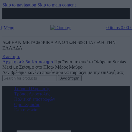
Skip to navigation
Skip to main content
0
items
0.00
Menu
ΔΩΡΕΑΝ ΜΕΤΑΦΟΡΙΚΑ ΑΝΩ ΤΩΝ 60€ ΓΙΑ ΟΛΗ ΤΗΝ
ΕΛΛΑΔΑ
Κλείσιμο
Αρχική σελίδα
Κατάστημα
Προϊόντα με ετικέτα “Φόρεμα Seratas
Maxi με Σκίσιμο στο Πίσω Μέρος Μαύρο”
Δεν βρέθηκε κανένα προϊόν που να ταιριάζει με την επιλογή σας.
Αναζήτηση
Τρόποι Πληρωμής
Τρόποι Αποστολής
Πολιτική επιστροφών
Όροι Χρήσης
Επικοινωνία
Diora Newsletter