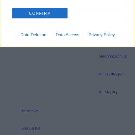
Πλεκτές Μπλούζες
CONFIRM
Φούτερ Μπλούζες
Data Deletion
Data Access
Privacy Policy
Φορμές
Βελουτέ Φόρμες
Διάφορες Φόρμες
Φούτερ Φορμές
XL Μεγέθη
Πανωφόρια
STOCK
ΗΟΤ