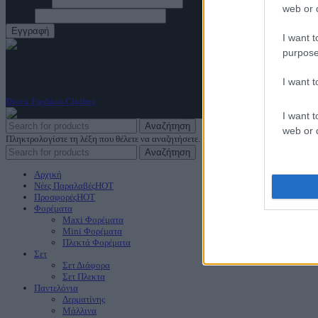
Επώνυμο
web or d
Email
I want t
purpose
ΑρΓΕΜΗ: 144347948000
I want 
Diora Fashion Clothes
2023
I want t
Αναζήτηση
web or d
Πληκτρολογίστε τη λέξη που θέλετε να αναζητήσετε.
Αναζήτηση
Αρχική
Νέες Παραλαβές
HOT
Προσφορές
HOT
Φορέματα
Maxi Φορέματα
Mini Φορέματα
Πλεκτά Φορέματα
Σετ
Σετ Διάφορα
Σετ Πλεκτα
Παντελόνια
Δερματίνης
Μάλλινα