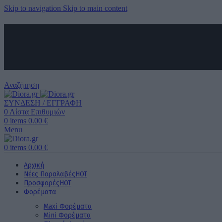
Skip to navigation
Skip to main content
ΑΠΟΣΤΟΛΗ ΣΕ ΟΛΗ ΤΗΝ ΕΛΛΑΔΑ ΚΑΙ ΚΥΠΡΟ
ΔΩΡΕΑΝ ΜΕΤΑΦΟΡΙΚΑ ΑΝΩ ΤΩΝ 60€ ΓΙΑ ΟΛΗ ΤΗΝ ΕΛΛΑΔΑ
ΤΗΛΕΦΩΝΙΚΕΣ ΠΑΡΑΓΓΕΛΙΕΣ
6989 725 945
Αναζήτηση
ΣΥΝΔΕΣΗ / ΕΓΓΡΑΦΗ
0
Λίστα Επιθυμιών
0
items
0.00
€
Menu
0
items
0.00
€
Αρχική
Νέες Παραλαβές
HOT
Προσφορές
HOT
Φορέματα
Maxi Φορέματα
Mini Φορέματα