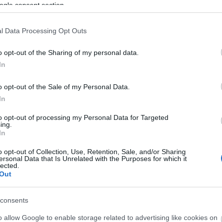
ogle consent section.
l Data Processing Opt Outs
o opt-out of the Sharing of my personal data.
In
ΔΑ
o opt-out of the Sale of my Personal Data.
In
Tie Dye Wrap Απαλό Ροζ”
to opt-out of processing my Personal Data for Targeted
ing.
In
o opt-out of Collection, Use, Retention, Sale, and/or Sharing
ersonal Data that Is Unrelated with the Purposes for which it
lected.
Out
consents
o allow Google to enable storage related to advertising like cookies on