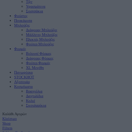
Τζιν
Υφασμάτινα
Σορτσάκια
Φούστες
Πουκάμισα
Μπλούζες
Διάφορες Μπλούζες
Μάλλινες Μπλούζες
Πλεκτές Μπλούζες
Φούτερ Μπλούζες
Φορμές
Βελουτέ Φόρμες
Διάφορες Φόρμες
Φούτερ Φορμές
XL Μεγέθη
Πανωφόρια
STOCK
ΗΟΤ
Aξεσουάρ
Κοσμήματα
Βραχιόλια
Δαχτυλίδια
Κολιέ
Σκουλαρίκια
Καλάθι Αγορών
Κλείσιμο
Shop
Filters