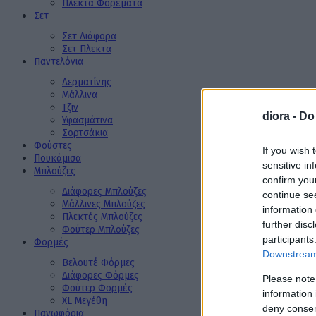
Πλεκτά Φορέματα
Σετ
Σετ Διάφορα
Σετ Πλεκτα
Παντελόνια
Δερματίνης
Μάλλινα
Τζιν
diora -
Do
Υφασμάτινα
Σορτσάκια
Φούστες
If you wish 
Πουκάμισα
sensitive in
Μπλούζες
confirm you
Διάφορες Μπλούζες
continue se
Μάλλινες Μπλούζες
information 
Πλεκτές Μπλούζες
further disc
Φούτερ Μπλούζες
participants
Φορμές
Downstream 
Βελουτέ Φόρμες
Διάφορες Φόρμες
Please note
Φούτερ Φορμές
information 
XL Μεγέθη
deny consent
Πανωφόρια