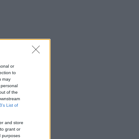
sonal or
ection to
ou may
 personal
out of the
 downstream
B’s List of
er and store
to grant or
ed purposes