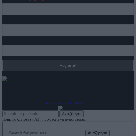
Επώνυμο
Email
ΑρΓΕΜΗ: 144347948000
Diora Fashion Clothes
2023
Αναζήτηση
Πληκτρολογίστε τη λέξη που θέλετε να αναζητήσετε.
Αναζήτηση