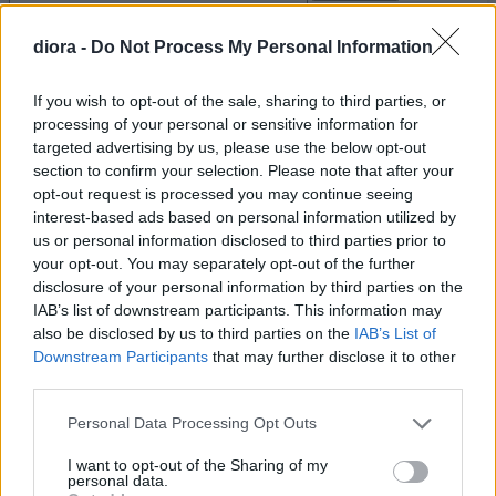
diora -
Do Not Process My Personal Information
Αρχική
If you wish to opt-out of the sale, sharing to third parties, or
processing of your personal or sensitive information for
Νέες Παραλαβές
targeted advertising by us, please use the below opt-out
section to confirm your selection. Please note that after your
opt-out request is processed you may continue seeing
Προσφορές
interest-based ads based on personal information utilized by
us or personal information disclosed to third parties prior to
Φορέματα
Maxi Φορέματα
your opt-out. You may separately opt-out of the further
disclosure of your personal information by third parties on the
IAB’s list of downstream participants. This information may
Mini Φορέματα
also be disclosed by us to third parties on the
IAB’s List of
Downstream Participants
that may further disclose it to other
third parties.
Πλεκτά Φορέματα
Please note that this website/app uses one or more Google
Personal Data Processing Opt Outs
services and may gather and store information including but
Σετ
Σετ Διάφορα
not limited to your visit or usage behaviour. You may click to
I want to opt-out of the Sharing of my
personal data.
grant or deny consent to Google and its third-party tags to