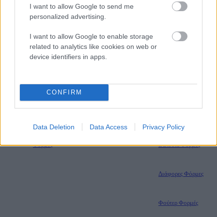
I want to allow Google to send me
personalized advertising.
Μπλούζες
Διάφορες Μπλούζες
I want to allow Google to enable storage
related to analytics like cookies on web or
device identifiers in apps.
Μάλλινες Μπλούζες
Πλεκτές Μπλούζες
CONFIRM
Φούτερ Μπλούζες
Data Deletion
Data Access
Privacy Policy
Φορμές
Βελουτέ Φόρμες
Διάφορες Φόρμες
Φούτερ Φορμές