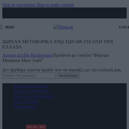
Skip to navigation
Skip to main content
MENU
0.00
ΔΩΡΕΑΝ ΜΕΤΑΦΟΡΙΚΑ ΑΝΩ ΤΩΝ 60€ ΓΙΑ ΟΛΗ ΤΗΝ
ΕΛΛΑΔΑ
Αρχική σελίδα
Κατάστημα
Προϊόντα με ετικέτα “Φόρεμα
Mentanus Maxi Λαδί”
Δεν βρέθηκε κανένα προϊόν που να ταιριάζει με την επιλογή σας.
Αναζήτηση
Τρόποι Πληρωμής
Τρόποι Αποστολής
Πολιτική επιστροφών
Όροι Χρήσης
Επικοινωνία
Diora Newsletter
ΗΟΤ
HOT
HOT
Όνομα