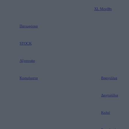
XL Μεγέθη
Πανωφόρια
STOCK
Aξεσουάρ
Κοσμήματα
Βραχιόλια
Δαχτυλίδια
Κολιέ