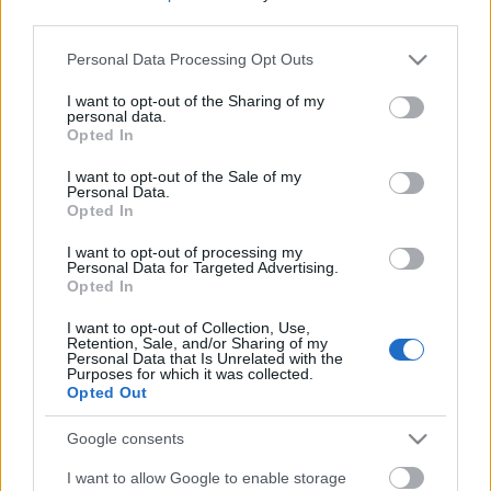
STOCK
ΗΟΤ
third parties.
Aξεσουάρ
Κοσμήματα
Please note that this website/app uses one or more Google
Personal Data Processing Opt Outs
services and may gather and store information including but
Βραχιόλια
not limited to your visit or usage behaviour. You may click to
I want to opt-out of the Sharing of my
Δαχτυλίδια
personal data.
grant or deny consent to Google and its third-party tags to
Κολιέ
Opted In
Σκουλαρίκια
use your data for below specified purposes in below Google
consent section.
I want to opt-out of the Sale of my
ΔΩΡΕΑΝ ΜΕΤΑΦΟΡΙΚΑ ΑΝΩ ΤΩΝ 60€ ΓΙΑ ΟΛΗ ΤΗΝ
Personal Data.
ΕΛΛΑΔΑ
Opted In
Κλείσιμο
Αρχική σελίδα
Κατάστημα
Προϊόντα με ετικέτα “Χειροποίητο
I want to opt-out of processing my
Επιχρυσωμένο Δαχτυλίδι”
Personal Data for Targeted Advertising.
Δεν βρέθηκε κανένα προϊόν που να ταιριάζει με την επιλογή σας.
Opted In
Αναζήτηση
I want to opt-out of Collection, Use,
Τρόποι Πληρωμής
Retention, Sale, and/or Sharing of my
Personal Data that Is Unrelated with the
Τρόποι Αποστολής
Purposes for which it was collected.
Πολιτική επιστροφών
Opted Out
Όροι Χρήσης
Επικοινωνία
Google consents
Diora Newsletter
I want to allow Google to enable storage