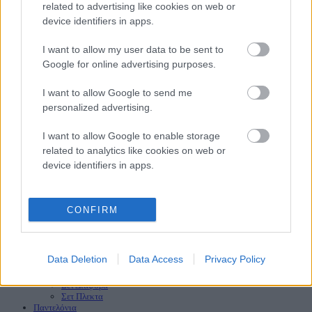
related to advertising like cookies on web or
Όνομα
device identifiers in apps.
Επώνυμο
Email
I want to allow my user data to be sent to
Google for online advertising purposes.
I want to allow Google to send me
ΑρΓΕΜΗ: 144347948000
personalized advertising.
Diora Fashion Clothes
2023
I want to allow Google to enable storage
Αναζήτηση
related to analytics like cookies on web or
Πληκτρολογίστε τη λέξη που θέλετε να αναζητήσετε.
device identifiers in apps.
Αναζήτηση
Αρχική
Νέες Παραλαβές
HOT
CONFIRM
Προσφορές
HOT
Φορέματα
Maxi Φορέματα
Mini Φορέματα
Data Deletion
Data Access
Privacy Policy
Πλεκτά Φορέματα
Σετ
Σετ Διάφορα
Σετ Πλεκτα
Παντελόνια