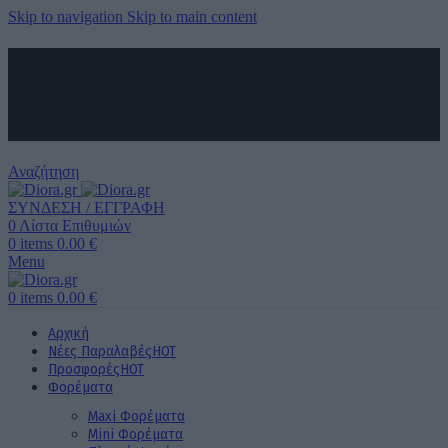
Skip to navigation
Skip to main content
ΑΠΟΣΤΟΛΗ ΣΕ ΟΛΗ ΤΗΝ ΕΛΛΑΔΑ ΚΑΙ ΚΥΠΡΟ
ΔΩΡΕΑΝ ΜΕΤΑΦΟΡΙΚΑ ΑΝΩ ΤΩΝ 60€ ΓΙΑ ΟΛΗ ΤΗΝ ΕΛΛΑΔΑ
ΤΗΛΕΦΩΝΙΚΕΣ ΠΑΡΑΓΓΕΛΙΕΣ
6989 725 945
Αναζήτηση
ΣΥΝΔΕΣΗ / ΕΓΓΡΑΦΗ
0
Λίστα Επιθυμιών
0
items
0.00
€
Menu
0
items
0.00
€
Αρχική
Νέες Παραλαβές
HOT
Προσφορές
HOT
Φορέματα
Maxi Φορέματα
Mini Φορέματα