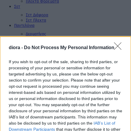
Πλεκτά Φορέματα
Σετ
Σετ Διάφορα
Σετ Πλεκτα
Παντελόνια
Δερματίνης
Μάλλινα
Τζιν
diora -
Do Not Process My Personal Information
Υφασμάτινα
Σορτσάκια
Φούστες
If you wish to opt-out of the sale, sharing to third parties, or
Πουκάμισα
processing of your personal or sensitive information for
Μπλούζες
targeted advertising by us, please use the below opt-out
Διάφορες Μπλούζες
section to confirm your selection. Please note that after your
Μάλλινες Μπλούζες
opt-out request is processed you may continue seeing
Πλεκτές Μπλούζες
interest-based ads based on personal information utilized by
Φούτερ Μπλούζες
us or personal information disclosed to third parties prior to
Φορμές
your opt-out. You may separately opt-out of the further
Βελουτέ Φόρμες
disclosure of your personal information by third parties on the
Διάφορες Φόρμες
IAB’s list of downstream participants. This information may
Φούτερ Φορμές
also be disclosed by us to third parties on the
IAB’s List of
XL Μεγέθη
Downstream Participants
that may further disclose it to other
Πανωφόρια