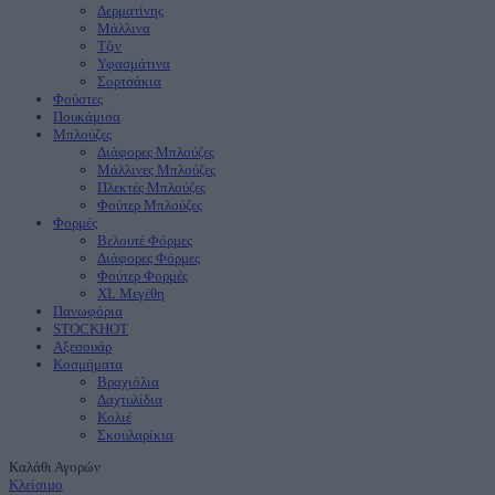
Δερματίνης
Μάλλινα
Τζιν
Υφασμάτινα
Σορτσάκια
Φούστες
Πουκάμισα
Μπλούζες
Διάφορες Μπλούζες
Μάλλινες Μπλούζες
Πλεκτές Μπλούζες
Φούτερ Μπλούζες
Φορμές
Βελουτέ Φόρμες
Διάφορες Φόρμες
Φούτερ Φορμές
XL Μεγέθη
Πανωφόρια
STOCK
ΗΟΤ
Aξεσουάρ
Κοσμήματα
Βραχιόλια
Δαχτυλίδια
Κολιέ
Σκουλαρίκια
Καλάθι Αγορών
Κλείσιμο