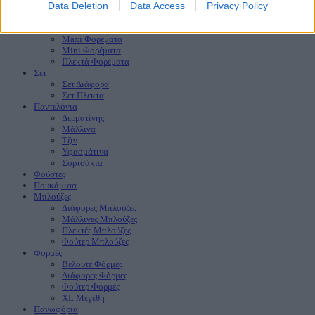
Νέες Παραλαβές
HOT
Data Deletion
Data Access
Privacy Policy
Προσφορές
HOT
Φορέματα
Maxi Φορέματα
Mini Φορέματα
Πλεκτά Φορέματα
Σετ
Σετ Διάφορα
Σετ Πλεκτα
Παντελόνια
Δερματίνης
Μάλλινα
Τζιν
Υφασμάτινα
Σορτσάκια
Φούστες
Πουκάμισα
Μπλούζες
Διάφορες Μπλούζες
Μάλλινες Μπλούζες
Πλεκτές Μπλούζες
Φούτερ Μπλούζες
Φορμές
Βελουτέ Φόρμες
Διάφορες Φόρμες
Φούτερ Φορμές
XL Μεγέθη
Πανωφόρια