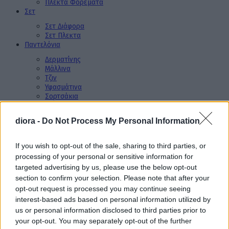
Πλεκτά Φορέματα
Σετ
Σετ Διάφορα
Σετ Πλεκτα
Παντελόνια
Δερματίνης
Μάλλινα
Τζιν
Υφασμάτινα
Σορτσάκια
Φούστες
Πουκάμισα
diora -
Do Not Process My Personal Information
Μπλούζες
Διάφορες Μπλούζες
If you wish to opt-out of the sale, sharing to third parties, or
Μάλλινες Μπλούζες
Πλεκτές Μπλούζες
processing of your personal or sensitive information for
Φούτερ Μπλούζες
targeted advertising by us, please use the below opt-out
Φορμές
section to confirm your selection. Please note that after your
opt-out request is processed you may continue seeing
Βελουτέ Φόρμες
Διάφορες Φόρμες
interest-based ads based on personal information utilized by
Φούτερ Φορμές
us or personal information disclosed to third parties prior to
XL Μεγέθη
your opt-out. You may separately opt-out of the further
Πανωφόρια