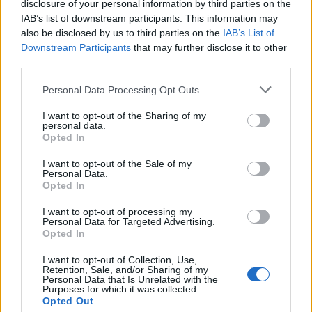
disclosure of your personal information by third parties on the
STOCK
ΗΟΤ
IAB’s list of downstream participants. This information may
Aξεσουάρ
also be disclosed by us to third parties on the
IAB’s List of
Κοσμήματα
Downstream Participants
that may further disclose it to other
Βραχιόλια
third parties.
Δαχτυλίδια
Κολιέ
Please note that this website/app uses one or more Google
Personal Data Processing Opt Outs
Σκουλαρίκια
services and may gather and store information including but
ΔΩΡΕΑΝ ΜΕΤΑΦΟΡΙΚΑ ΑΝΩ ΤΩΝ 60€ ΓΙΑ ΟΛΗ ΤΗΝ
not limited to your visit or usage behaviour. You may click to
I want to opt-out of the Sharing of my
personal data.
ΕΛΛΑΔΑ
grant or deny consent to Google and its third-party tags to
Opted In
Κλείσιμο
use your data for below specified purposes in below Google
Αρχική σελίδα
Κατάστημα
Πανοφόρια
Καπαρντίνες
consent section.
I want to opt-out of the Sale of my
Δεν βρέθηκε κανένα προϊόν που να ταιριάζει με την επιλογή σας.
Personal Data.
Αναζήτηση
Opted In
Τρόποι Πληρωμής
I want to opt-out of processing my
Τρόποι Αποστολής
Personal Data for Targeted Advertising.
Πολιτική επιστροφών
Opted In
Όροι Χρήσης
Επικοινωνία
I want to opt-out of Collection, Use,
Retention, Sale, and/or Sharing of my
Personal Data that Is Unrelated with the
Diora Newsletter
Purposes for which it was collected.
Opted Out
Όνομα