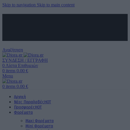
Skip to navigation
Skip to main content
ΑΠΟΣΤΟΛΗ ΣΕ ΟΛΗ ΤΗΝ ΕΛΛΑΔΑ ΚΑΙ ΚΥΠΡΟ
ΔΩΡΕΑΝ ΜΕΤΑΦΟΡΙΚΑ ΑΝΩ ΤΩΝ 60€ ΓΙΑ ΟΛΗ ΤΗΝ ΕΛΛΑΔΑ
ΤΗΛΕΦΩΝΙΚΕΣ ΠΑΡΑΓΓΕΛΙΕΣ
6989 725 945
Αναζήτηση
ΣΥΝΔΕΣΗ / ΕΓΓΡΑΦΗ
0
Λίστα Επιθυμιών
0
items
0.00
€
Menu
0
items
0.00
€
Αρχική
Νέες Παραλαβές
HOT
Προσφορές
HOT
Φορέματα
Maxi Φορέματα
Mini Φορέματα