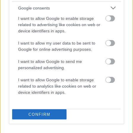
Google consents
I want to allow Google to enable storage
Επώνυμο
related to advertising like cookies on web or
device identifiers in apps.
Email
I want to allow my user data to be sent to
Google for online advertising purposes.
I want to allow Google to send me
personalized advertising.
I want to allow Google to enable storage
related to analytics like cookies on web or
ΑρΓΕΜΗ: 144347948000
device identifiers in apps.
Diora Fashion Clothes
2023
Αναζήτηση
CONFIRM
Πληκτρολογίστε τη λέξη που θέλετε να αναζητήσετε.
Αναζήτηση
Αρχική