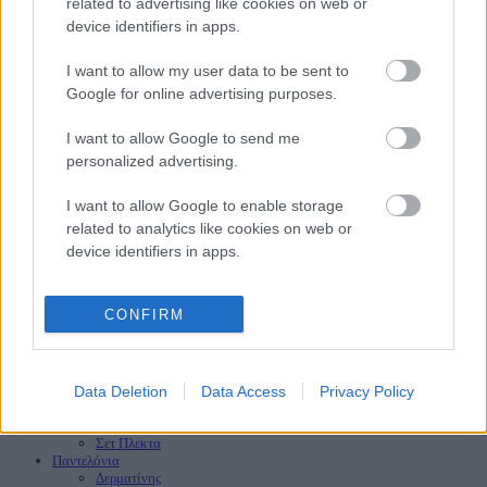
related to advertising like cookies on web or
Επώνυμο
device identifiers in apps.
Email
I want to allow my user data to be sent to
Google for online advertising purposes.
ΑρΓΕΜΗ: 144347948000
I want to allow Google to send me
personalized advertising.
Diora Fashion Clothes
2023
I want to allow Google to enable storage
Αναζήτηση
related to analytics like cookies on web or
Πληκτρολογίστε τη λέξη που θέλετε να αναζητήσετε.
device identifiers in apps.
Αναζήτηση
Αρχική
Νέες Παραλαβές
HOT
CONFIRM
Προσφορές
HOT
Φορέματα
Maxi Φορέματα
Mini Φορέματα
Πλεκτά Φορέματα
Data Deletion
Data Access
Privacy Policy
Σετ
Σετ Διάφορα
Σετ Πλεκτα
Παντελόνια
Δερματίνης