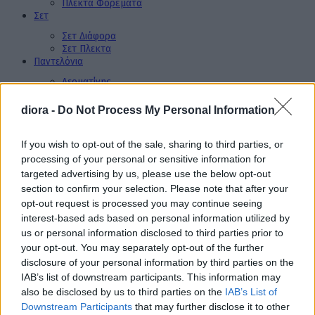
Πλεκτά Φορέματα
Σετ
Σετ Διάφορα
Σετ Πλεκτα
Παντελόνια
Δερματίνης
Μάλλινα
Τζιν
diora -
Do Not Process My Personal Information
Υφασμάτινα
Σορτσάκια
If you wish to opt-out of the sale, sharing to third parties, or
Φούστες
Πουκάμισα
processing of your personal or sensitive information for
Μπλούζες
targeted advertising by us, please use the below opt-out
section to confirm your selection. Please note that after your
Διάφορες Μπλούζες
Μάλλινες Μπλούζες
opt-out request is processed you may continue seeing
Πλεκτές Μπλούζες
interest-based ads based on personal information utilized by
Φούτερ Μπλούζες
us or personal information disclosed to third parties prior to
Φορμές
your opt-out. You may separately opt-out of the further
Βελουτέ Φόρμες
disclosure of your personal information by third parties on the
Διάφορες Φόρμες
IAB’s list of downstream participants. This information may
Φούτερ Φορμές
also be disclosed by us to third parties on the
IAB’s List of
XL Μεγέθη
Downstream Participants
that may further disclose it to other
Πανωφόρια