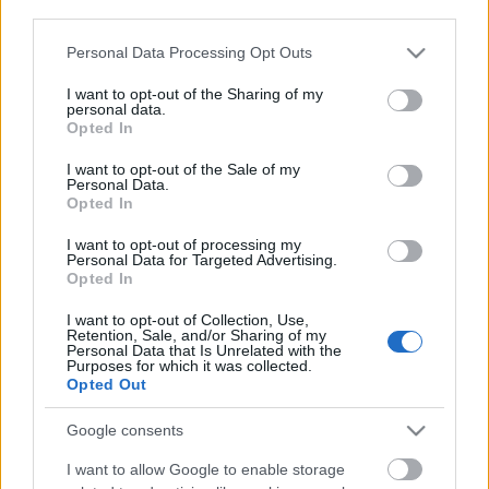
third parties.
STOCK
ΗΟΤ
Aξεσουάρ
Please note that this website/app uses one or more Google
Personal Data Processing Opt Outs
Κοσμήματα
services and may gather and store information including but
Βραχιόλια
not limited to your visit or usage behaviour. You may click to
I want to opt-out of the Sharing of my
Δαχτυλίδια
personal data.
grant or deny consent to Google and its third-party tags to
Κολιέ
Opted In
use your data for below specified purposes in below Google
Σκουλαρίκια
consent section.
I want to opt-out of the Sale of my
ΔΩΡΕΑΝ ΜΕΤΑΦΟΡΙΚΑ ΑΝΩ ΤΩΝ 60€ ΓΙΑ ΟΛΗ ΤΗΝ
Personal Data.
ΕΛΛΑΔΑ
Opted In
Κλείσιμο
Αρχική σελίδα
Κατάστημα
Πανοφόρια
Μπουφάν
I want to opt-out of processing my
Personal Data for Targeted Advertising.
Δεν βρέθηκε κανένα προϊόν που να ταιριάζει με την επιλογή σας.
Opted In
Αναζήτηση
I want to opt-out of Collection, Use,
Τρόποι Πληρωμής
Retention, Sale, and/or Sharing of my
Τρόποι Αποστολής
Personal Data that Is Unrelated with the
Πολιτική επιστροφών
Purposes for which it was collected.
Όροι Χρήσης
Opted Out
Επικοινωνία
Google consents
Diora Newsletter
I want to allow Google to enable storage
Όνομα