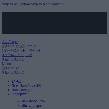
Skip to navigation
Skip to main content
ΑΠΟΣΤΟΛΗ ΣΕ ΟΛΗ ΤΗΝ ΕΛΛΑΔΑ ΚΑΙ ΚΥΠΡΟ
ΔΩΡΕΑΝ ΜΕΤΑΦΟΡΙΚΑ ΑΝΩ ΤΩΝ 60€ ΓΙΑ ΟΛΗ ΤΗΝ ΕΛΛΑΔΑ
ΤΗΛΕΦΩΝΙΚΕΣ ΠΑΡΑΓΓΕΛΙΕΣ
6989 725 945
Αναζήτηση
ΣΥΝΔΕΣΗ / ΕΓΓΡΑΦΗ
0
Λίστα Επιθυμιών
0
items
0.00
€
Menu
0
items
0.00
€
Αρχική
Νέες Παραλαβές
HOT
Προσφορές
HOT
Φορέματα
Maxi Φορέματα
Mini Φορέματα