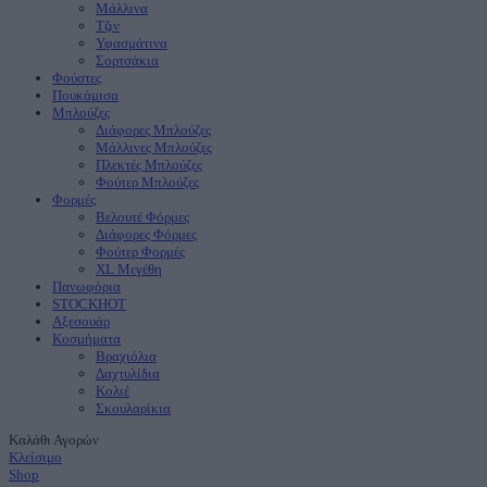
Μάλλινα
Τζιν
Υφασμάτινα
Σορτσάκια
Φούστες
Πουκάμισα
Μπλούζες
Διάφορες Μπλούζες
Μάλλινες Μπλούζες
Πλεκτές Μπλούζες
Φούτερ Μπλούζες
Φορμές
Βελουτέ Φόρμες
Διάφορες Φόρμες
Φούτερ Φορμές
XL Μεγέθη
Πανωφόρια
STOCK
ΗΟΤ
Aξεσουάρ
Κοσμήματα
Βραχιόλια
Δαχτυλίδια
Κολιέ
Σκουλαρίκια
Καλάθι Αγορών
Κλείσιμο
Shop